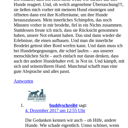
Hunde reagiert. Und, oh welch angenehme Überraschung!!!,
sie ließen mich vorher mit meinem Hund einsteigen und
öffneten dann erst ihre Kofferräume, um ihre Hunde
herauszulassen. Mein innerliches Schimpfen, das noch
Minuten vorher in mir brodelte, fiel in ein Nichts zusammen.
Stattdessen freute ich mich, dass sie Rücksicht genommen
haben, unsere Not erkannt haben. Das sind dann wieder die
Erlebnisse, die einen aufbauen. Und man die innerliche
Brodelei getrost über Bord werfen kann. Und dann muss ich
bei Hundebegegnungen, die schief laufen – aus unserer
menschlichen Sicht – auch einfach nur daran denken, dass
auch der andere Hundehalter evtl. in Not ist. Und kämpft, mit
sich und seinem/ihrem Hund. Manchmal schafft man eine
gute Absprache und alles passt.
Antworten
buddyschreibt
sagt:
4. Dezember 2017 um 12:55 Uhr
Die Gedanken kennen wir auch – oh Hilfe, andere
Hunde. Wie schade eigentlich. Umso schöner, wenn