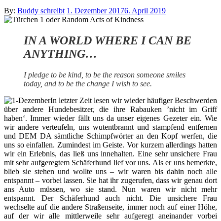
Posted
By:
Buddy schreibt
1. Dezember 2017
6. April 2019
on
IN A WORLD WHERE I CAN BE
ANYTHING…
I pledge to be kind, to be the reason someone smiles
today, and to be the change I wish to see.
In letzter Zeit lesen wir wieder häufiger Beschwerden
über andere Hundebesitzer, die ihre Rabauken ’nicht im Griff
haben‘. Immer wieder fällt uns da unser eigenes Gezeter ein. Wie
wir andere verteufeln, uns wutentbrannt und stampfend entfernen
und DEM DA sämtliche Schimpfwörter an den Kopf werfen, die
uns so einfallen. Zumindest im Geiste. Vor kurzem allerdings hatten
wir ein Erlebnis, das ließ uns innehalten. Eine sehr unsichere Frau
mit sehr aufgeregtem Schäferhund lief vor uns. Als er uns bemerkte,
blieb sie stehen und wollte uns – wir waren bis dahin noch alle
entspannt – vorbei lassen. Sie hat ihr zugerufen, dass wir genau dort
ans Auto müssen, wo sie stand. Nun waren wir nicht mehr
entspannt. Der Schäferhund auch nicht. Die unsichere Frau
wechselte auf die andere Straßenseite, immer noch auf einer Höhe,
auf der wir alle mittlerweile sehr aufgeregt aneinander vorbei