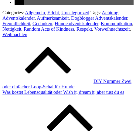
Categories:
Allgemein
,
Erlebt
,
Uncategorized
Tags:
Achtung
,
Adventskalender
,
Aufmerksamkeit
,
Dogblogger Adventskalender
,
Freundlichkeit
,
Gedanken
,
Hundeadventskalender
,
Kommunikation
,
Nettigkeit
,
Random Acts of Kindness
,
Respekt
,
Vorweihnachtszeit
,
Weihnachten
Beitragsnavigation
DIY Nummer Zwei
oder einfacher Loop-Schal für Hunde
Was kostet Lebensqualität oder Wish it, dream it, aber tust du es