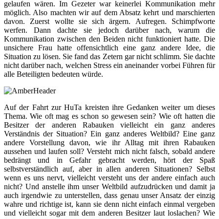
gelaufen wären. Im Gezeter war keinerlei Kommunikation mehr
möglich. Also machten wir auf dem Absatz kehrt und marschierten
davon. Zuerst wollte sie sich ärgern. Aufregen. Schimpfworte
werfen. Dann dachte sie jedoch darüber nach, warum die
Kommunikation zwischen den Beiden nicht funktioniert hatte. Die
unsichere Frau hatte offensichtlich eine ganz andere Idee, die
Situation zu lösen. Sie fand das Zetern gar nicht schlimm. Sie dachte
nicht darüber nach, welchen Stress ein aneinander vorbei Führen für
alle Beteiligten bedeuten würde.
Auf der Fahrt zur HuTa kreisten ihre Gedanken weiter um dieses
Thema. Wie oft mag es schon so gewesen sein? Wie oft hatten die
Besitzer der anderen Rabauken vielleicht ein ganz anderes
Verständnis der Situation? Ein ganz anderes Weltbild? Eine ganz
andere Vorstellung davon, wie ihr Alltag mit ihren Rabauken
aussehen und laufen soll? Versteht mich nicht falsch, sobald andere
bedrängt und in Gefahr gebracht werden, hört der Spaß
selbstverständlich auf, aber in allen anderen Situationen? Selbst
wenn es uns nervt, vielleicht versteht uns der andere einfach auch
nicht? Und anstelle ihm unser Weltbild aufzudrücken und damit ja
auch irgendwie zu unterstellen, dass genau unser Ansatz der einzig
wahre und richtige ist, kann sie denn nicht einfach einmal vergeben
und vielleicht sogar mit dem anderen Besitzer laut loslachen? Wie