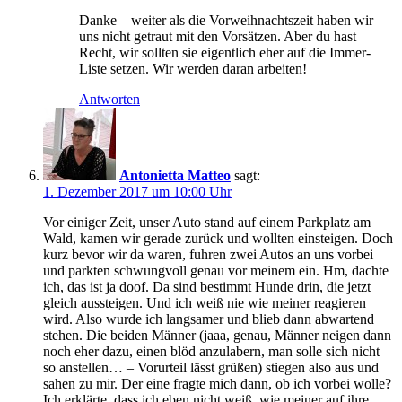
Danke – weiter als die Vorweihnachtszeit haben wir
uns nicht getraut mit den Vorsätzen. Aber du hast
Recht, wir sollten sie eigentlich eher auf die Immer-
Liste setzen. Wir werden daran arbeiten!
Antworten
Antonietta Matteo
sagt:
1. Dezember 2017 um 10:00 Uhr
Vor einiger Zeit, unser Auto stand auf einem Parkplatz am
Wald, kamen wir gerade zurück und wollten einsteigen. Doch
kurz bevor wir da waren, fuhren zwei Autos an uns vorbei
und parkten schwungvoll genau vor meinem ein. Hm, dachte
ich, das ist ja doof. Da sind bestimmt Hunde drin, die jetzt
gleich aussteigen. Und ich weiß nie wie meiner reagieren
wird. Also wurde ich langsamer und blieb dann abwartend
stehen. Die beiden Männer (jaaa, genau, Männer neigen dann
noch eher dazu, einen blöd anzulabern, man solle sich nicht
so anstellen… – Vorurteil lässt grüßen) stiegen also aus und
sahen zu mir. Der eine fragte mich dann, ob ich vorbei wolle?
Ich erklärte, dass ich eben nicht weiß, wie meiner auf ihre