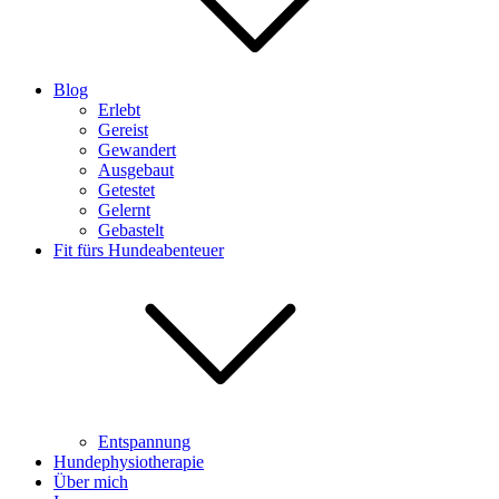
Blog
Erlebt
Gereist
Gewandert
Ausgebaut
Getestet
Gelernt
Gebastelt
Fit fürs Hundeabenteuer
Entspannung
Hundephysiotherapie
Über mich