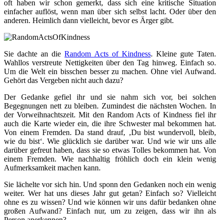
oft haben wir schon gemerkt, dass sich eine kritische Situation
einfacher auflöst, wenn man über sich selbst lacht. Oder über den
anderen. Heimlich dann vielleicht, bevor es Ärger gibt.
Sie dachte an die
Random Acts of Kindness
. Kleine gute Taten.
Wahllos verstreute Nettigkeiten über den Tag hinweg. Einfach so.
Um die Welt ein bisschen besser zu machen. Ohne viel Aufwand.
Gehört das Vergeben nicht auch dazu?
Der Gedanke gefiel ihr und sie nahm sich vor, bei solchen
Begegnungen nett zu bleiben. Zumindest die nächsten Wochen. In
der Vorweihnachtszeit. Mit den Random Acts of Kindness fiel ihr
auch die Karte wieder ein, die ihre Schwester mal bekommen hat.
Von einem Fremden. Da stand drauf, ‚Du bist wundervoll, bleib,
wie du bist‘. Wie glücklich sie darüber war. Und wie wir uns alle
darüber gefreut haben, dass sie so etwas Tolles bekommen hat. Von
einem Fremden. Wie nachhaltig fröhlich doch ein klein wenig
Aufmerksamkeit machen kann.
Sie lächelte vor sich hin. Und sponn den Gedanken noch ein wenig
weiter. Wer hat uns dieses Jahr gut getan? Einfach so? Vielleicht
ohne es zu wissen? Und wie können wir uns dafür bedanken ohne
großen Aufwand? Einfach nur, um zu zeigen, dass wir ihn als
Person anerkennen?