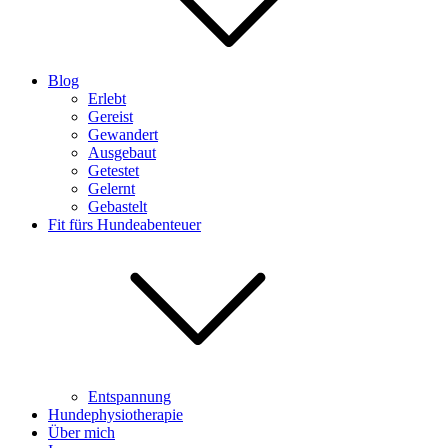
Blog
Erlebt
Gereist
Gewandert
Ausgebaut
Getestet
Gelernt
Gebastelt
Fit fürs Hundeabenteuer
Entspannung
Hundephysiotherapie
Über mich