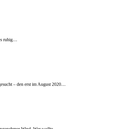
 es ruhig…
gesucht – den erst im August 2020…
n unangenehmer Wind. Wer wollte…