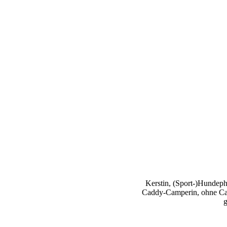
Kerstin, (Sport-)Hundephy
Caddy-Camperin, ohne Cap
g