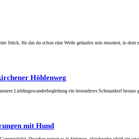
ine Stück, für das du schon eine Weile gelaufen sein musstest, in dem
kirchener Höhlenweg
unsere Lieblingswanderbegleitung ein besonderes Schmankerl heraus 
rungen mit Hund
ie Gummistiefel. Draußen regnet es in Strömen, gleichzeitig pfeift ei