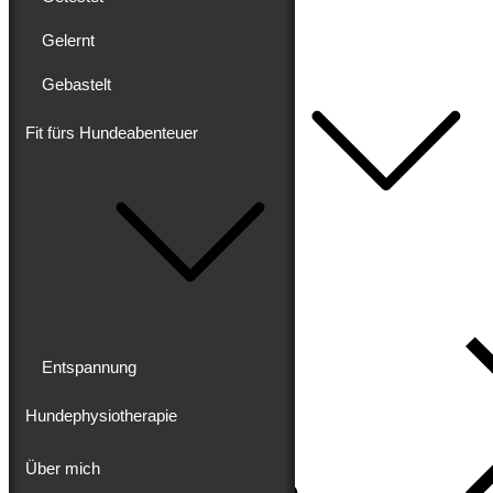
Getestet
Gelernt
Gelernt
Gebastelt
Gebastelt
Fit fürs Hundeabenteuer
Fit fürs Hundeabenteuer
Entspannung
Hundephysiotherapie
Über mich
Impressum
Datenschutz
Entspannung
Hundephysiotherapie
Über mich