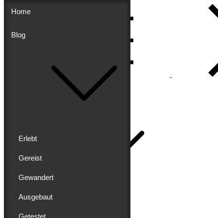
Skip
Home
to
content
Blog
Menu
Buddy schreibt
Home
Erlebt
Gereist
Gewandert
Blog
Erlebt
Ausgebaut
Gereist
Gewandert
Getestet
Ausgebaut