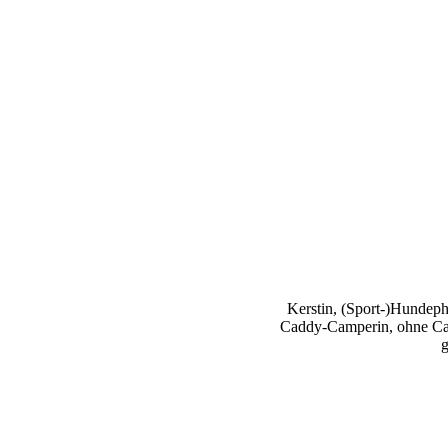
Kerstin, (Sport-)Hundephy
Caddy-Camperin, ohne Cap
g