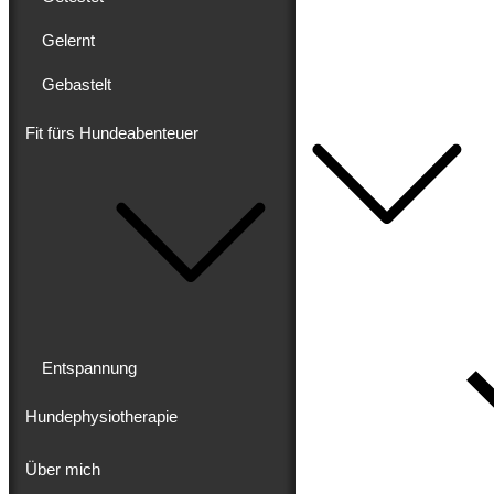
Gewandert
Ausgebaut
Gelernt
Getestet
Gelernt
Gebastelt
Gebastelt
Fit fürs Hundeabenteuer
Fit fürs Hundeabenteuer
Entspannung
Hundephysiotherapie
Über mich
Impressum
Datenschutz
Entspannung
Hundephysiotherapie
Über mich