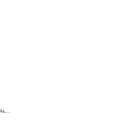
 „Na,…