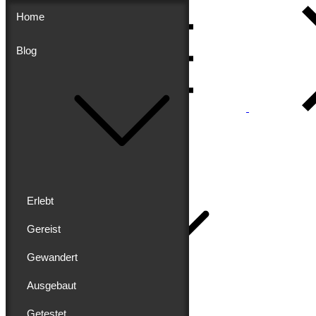
Skip
Home
to
content
Blog
Menu
Buddy schreibt
Home
Erlebt
Gereist
Gewandert
Blog
Ausgebaut
Erlebt
Gereist
Getestet