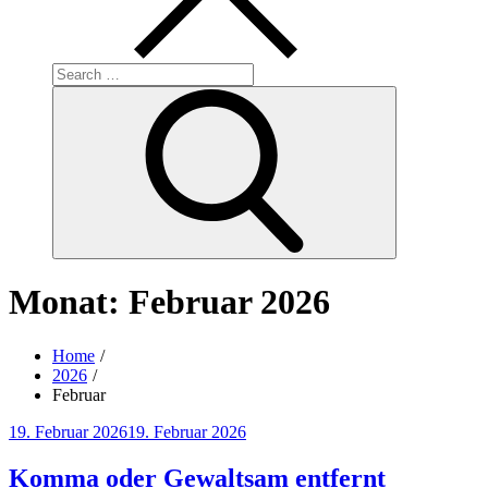
Search
for:
Search
Monat:
Februar 2026
Home
2026
Februar
Posted
19. Februar 2026
19. Februar 2026
on
Komma oder Gewaltsam entfernt