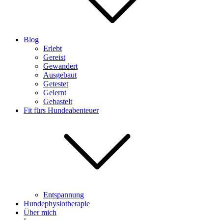
Blog
Erlebt
Gereist
Gewandert
Ausgebaut
Getestet
Gelernt
Gebastelt
Fit fürs Hundeabenteuer
Entspannung
Hundephysiotherapie
Über mich