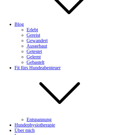
Blog
Erlebt
Gereist
Gewandert
Ausgebaut
Getestet
Gelernt
Gebastelt
Fit fürs Hundeabenteuer
Entspannung
Hundephysiotherapie
Über mich