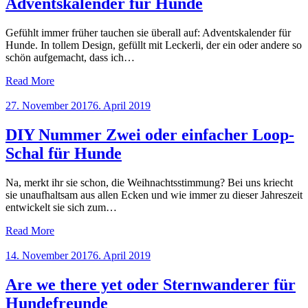
Adventskalender für Hunde
Gefühlt immer früher tauchen sie überall auf: Adventskalender für
Hunde. In tollem Design, gefüllt mit Leckerli, der ein oder andere so
schön aufgemacht, dass ich…
Read More
Posted
27. November 2017
6. April 2019
on
DIY Nummer Zwei oder einfacher Loop-
Schal für Hunde
Na, merkt ihr sie schon, die Weihnachtsstimmung? Bei uns kriecht
sie unaufhaltsam aus allen Ecken und wie immer zu dieser Jahreszeit
entwickelt sie sich zum…
Read More
Posted
14. November 2017
6. April 2019
on
Are we there yet oder Sternwanderer für
Hundefreunde