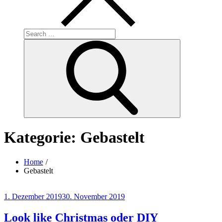
Search
for:
Search
Kategorie:
Gebastelt
Home
Gebastelt
Posted
1. Dezember 2019
30. November 2019
on
Look like Christmas oder DIY