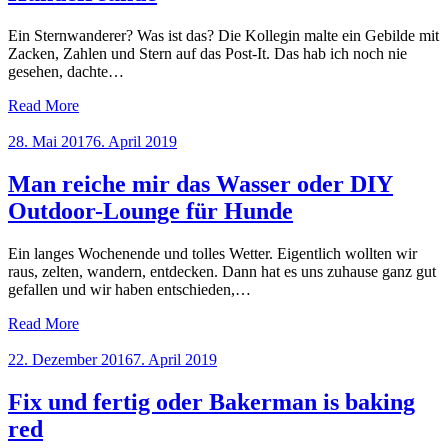
Ein Sternwanderer? Was ist das? Die Kollegin malte ein Gebilde mit
Zacken, Zahlen und Stern auf das Post-It. Das hab ich noch nie
gesehen, dachte…
Read More
Posted
28. Mai 2017
6. April 2019
on
Man reiche mir das Wasser oder DIY
Outdoor-Lounge für Hunde
Ein langes Wochenende und tolles Wetter. Eigentlich wollten wir
raus, zelten, wandern, entdecken. Dann hat es uns zuhause ganz gut
gefallen und wir haben entschieden,…
Read More
Posted
22. Dezember 2016
7. April 2019
on
Fix und fertig oder Bakerman is baking
red