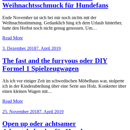
Weihnachtsschmuck für Hundefans
Ende November tat sich bei mir noch nichts mit der
Weihnachtsstimmung. Gedanklich hing ich dem Urlaub hinterher,
hatte den Herbst noch nicht genug genossen. Um…
Read More
Posted
3. Dezember 2018
7. April 2019
on
The fast and the furryous oder DIY
Formel 1 Spielzeugwagen
Als ich vor einiger Zeit im schwedischen Möbelhaus war, stolperte
ich in der Kinderabteilung über eine Serie aus Holz. Konkreter über
einen kleinen Wagen mit…
Read More
Posted
25. November 2018
7. April 2019
on
Open up oder achtsamer