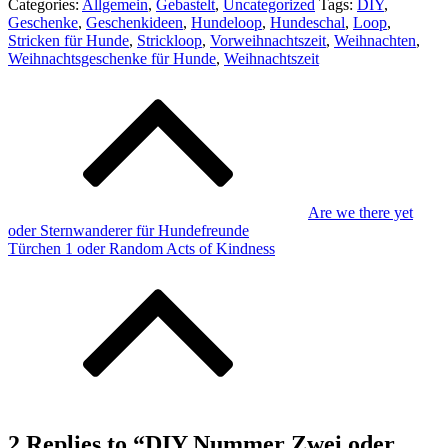
Categories:
Allgemein
,
Gebastelt
,
Uncategorized
Tags:
DIY
,
Geschenke
,
Geschenkideen
,
Hundeloop
,
Hundeschal
,
Loop
,
Stricken für Hunde
,
Strickloop
,
Vorweihnachtszeit
,
Weihnachten
,
Weihnachtsgeschenke für Hunde
,
Weihnachtszeit
Beitragsnavigation
Are we there yet
oder Sternwanderer für Hundefreunde
Türchen 1 oder Random Acts of Kindness
2 Replies to “DIY Nummer Zwei oder