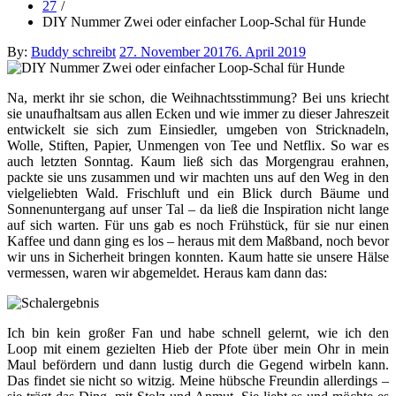
27
DIY Nummer Zwei oder einfacher Loop-Schal für Hunde
Posted
By:
Buddy schreibt
27. November 2017
6. April 2019
on
Na, merkt ihr sie schon, die Weihnachtsstimmung? Bei uns kriecht
sie unaufhaltsam aus allen Ecken und wie immer zu dieser Jahreszeit
entwickelt sie sich zum Einsiedler, umgeben von Stricknadeln,
Wolle, Stiften, Papier, Unmengen von Tee und Netflix. So war es
auch letzten Sonntag. Kaum ließ sich das Morgengrau erahnen,
packte sie uns zusammen und wir machten uns auf den Weg in den
vielgeliebten Wald. Frischluft und ein Blick durch Bäume und
Sonnenuntergang auf unser Tal – da ließ die Inspiration nicht lange
auf sich warten. Für uns gab es noch Frühstück, für sie nur einen
Kaffee und dann ging es los – heraus mit dem Maßband, noch bevor
wir uns in Sicherheit bringen konnten. Kaum hatte sie unsere Hälse
vermessen, waren wir abgemeldet. Heraus kam dann das:
Ich bin kein großer Fan und habe schnell gelernt, wie ich den
Loop mit einem gezielten Hieb der Pfote über mein Ohr in mein
Maul befördern und dann lustig durch die Gegend wirbeln kann.
Das findet sie nicht so witzig. Meine hübsche Freundin allerdings –