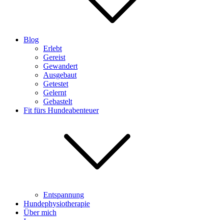
Blog
Erlebt
Gereist
Gewandert
Ausgebaut
Getestet
Gelernt
Gebastelt
Fit fürs Hundeabenteuer
Entspannung
Hundephysiotherapie
Über mich