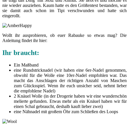
sie trägt das Ding mit Stolz und Anmut. Sie liebt es und möchte es
nie wieder ausziehen. Kaum hatte es den Größentest bestanden, war
sie damit auch schon im Tipi verschwunden und hatte sich
eingerollt.
Wollt ihr ausprobieren, ob euer Rabauke so etwas mag? Die
Anleitung findet ihr hier:
Ihr braucht:
Ein Maßband
eine Rundstricknadel (wir haben eine 6er-Nadel genommen,
obwohl für die Wolle eine 10er-Nadel empfohlen war. Das
macht das Anschlagen der richtigen Anzahl von Maschen
zum Glücksspiel. Wenn ihr euch unsicher seid, nehmt lieber
die empfohlene Nadel)
2 Knäuel Wolle (in der Drogerie haben wir eine wunderschön
melierte gefunden. Etwas mehr als ein Knäuel haben wir für
einen Schal gebraucht, deshalb kauft lieber zwei)
eine Nähnadel mit großem Öhr zum Schließen des Loops