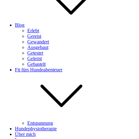
Blog
Erlebt
Gereist
Gewandert
Ausgebaut
Getestet
Gelernt
Gebastelt
Fit fürs Hundeabenteuer
Entspannung
Hundephysiotherapie
Über mich