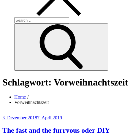
Search
for:
Search
Schlagwort:
Vorweihnachtszeit
Home
Vorweihnachtszeit
Posted
3. Dezember 2018
7. April 2019
on
The fast and the furryous oder DIY