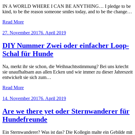
IN A WORLD WHERE I CAN BE ANYTHING… I pledge to be
kind, to be the reason someone smiles today, and to be the change…
Read More
Posted
27. November 2017
6. April 2019
on
DIY Nummer Zwei oder einfacher Loop-
Schal für Hunde
Na, merkt ihr sie schon, die Weihnachtsstimmung? Bei uns kriecht
sie unaufhaltsam aus allen Ecken und wie immer zu dieser Jahreszeit
entwickelt sie sich zum…
Read More
Posted
14. November 2017
6. April 2019
on
Are we there yet oder Sternwanderer für
Hundefreunde
Ein Sternwanderer? Was ist das? Die Kollegin malte ein Gebilde mit