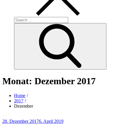
Search
for:
Search
Monat:
Dezember 2017
Home
2017
Dezember
Posted
28. Dezember 2017
6. April 2019
on