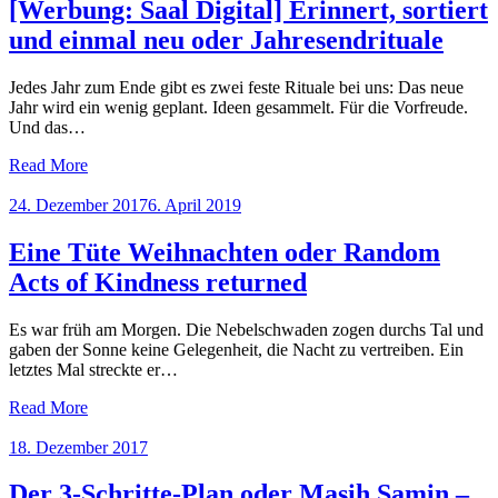
[Werbung: Saal Digital] Erinnert, sortiert
und einmal neu oder Jahresendrituale
Jedes Jahr zum Ende gibt es zwei feste Rituale bei uns: Das neue
Jahr wird ein wenig geplant. Ideen gesammelt. Für die Vorfreude.
Und das…
Read More
Posted
24. Dezember 2017
6. April 2019
on
Eine Tüte Weihnachten oder Random
Acts of Kindness returned
Es war früh am Morgen. Die Nebelschwaden zogen durchs Tal und
gaben der Sonne keine Gelegenheit, die Nacht zu vertreiben. Ein
letztes Mal streckte er…
Read More
Posted
18. Dezember 2017
on
Der 3-Schritte-Plan oder Masih Samin –