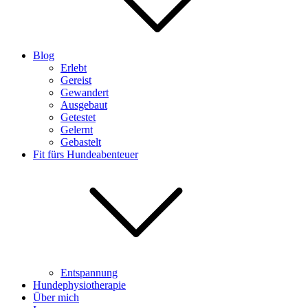
Blog
Erlebt
Gereist
Gewandert
Ausgebaut
Getestet
Gelernt
Gebastelt
Fit fürs Hundeabenteuer
Entspannung
Hundephysiotherapie
Über mich