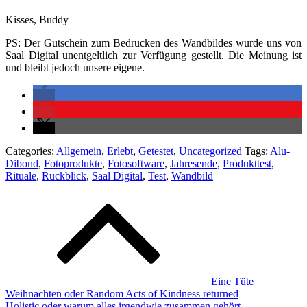
Kisses, Buddy
PS: Der Gutschein zum Bedrucken des Wandbildes wurde uns von
Saal Digital unentgeltlich zur Verfügung gestellt. Die Meinung ist
und bleibt jedoch unsere eigene.
Categories:
Allgemein
,
Erlebt
,
Getestet
,
Uncategorized
Tags:
Alu-
Dibond
,
Fotoprodukte
,
Fotosoftware
,
Jahresende
,
Produkttest
,
Rituale
,
Rückblick
,
Saal Digital
,
Test
,
Wandbild
Beitragsnavigation
Eine Tüte
Weihnachten oder Random Acts of Kindness returned
Holistic oder warum alles irgendwie zusammen gehört