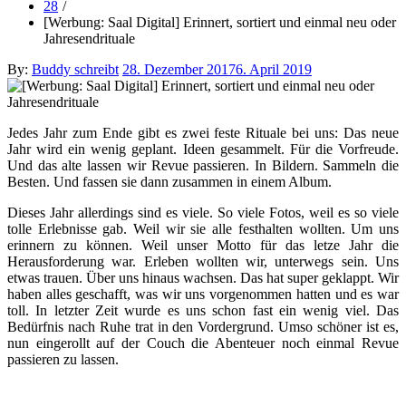
28
[Werbung: Saal Digital] Erinnert, sortiert und einmal neu oder
Jahresendrituale
Posted
By:
Buddy schreibt
28. Dezember 2017
6. April 2019
on
Jedes Jahr zum Ende gibt es zwei feste Rituale bei uns: Das neue
Jahr wird ein wenig geplant. Ideen gesammelt. Für die Vorfreude.
Und das alte lassen wir Revue passieren. In Bildern. Sammeln die
Besten. Und fassen sie dann zusammen in einem Album.
Dieses Jahr allerdings sind es viele. So viele Fotos, weil es so viele
tolle Erlebnisse gab. Weil wir sie alle festhalten wollten. Um uns
erinnern zu können. Weil unser Motto für das letze Jahr die
Herausforderung war. Erleben wollten wir, unterwegs sein. Uns
etwas trauen. Über uns hinaus wachsen. Das hat super geklappt. Wir
haben alles geschafft, was wir uns vorgenommen hatten und es war
toll. In letzter Zeit wurde es uns schon fast ein wenig viel. Das
Bedürfnis nach Ruhe trat in den Vordergrund. Umso schöner ist es,
nun eingerollt auf der Couch die Abenteuer noch einmal Revue
passieren zu lassen.