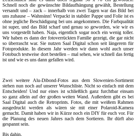
Schnell noch die gewünschte Bildaufhängung gewählt, Bestellung
versandt und – zack – innerhalb von zwei Tagen war das Bild bei
uns zuhause – Wahnsinn! Verpackt in stabiler Pappe und Folie ist es
ohne jegliche Beschädigung bei uns angekommen. Die Farbqualität
ist super, und das Bild scharf und genau so geworden, wie wir es
uns vorgestellt haben. Naja, eigentlich sogar noch ein wenig toller.
Wir haben es dann der fotoverrückten Familie gezeigt, die gar nicht
so überrascht war. Sie nutzen Saal Digital schon seit längerem für
Fotoprodukte. In diesem Jahr werden wir dann wohl auch unser
Fotobuch testweise dort bestellen – mal sehen, wie schnell das fertig
ist und wie es uns dann gefallen wird.
Zwei weitere Alu-Dibond-Fotos aus dem Slowenien-Sortiment
stehen nun noch auf unserer Wunschliste. Nicht so einfach mit dem
Entscheiden! Und nur eines ist schließlich ganz furchtbar einsam
so ganz allein auf der großen weiten Wand. Außerdem gibt es bei
Saal Digital auch die Retroprints. Fotos, die mit weißem Rahmen
ausgedruckt werden als wären sie mit einer Polaroid-Kamera
gemacht. Damit haben wir in Kürze noch ein DIY für euch vor. Für
die Planung des neuen Jahres nach dem Sortieren. Ihr dürft also
gespannt sein.
Bis dahin.