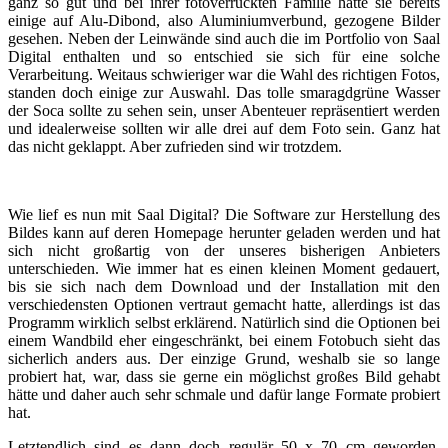
ganz so gut und bei ihrer fotoverrückten Familie hatte sie bereits
einige auf Alu-Dibond, also Aluminiumverbund, gezogene Bilder
gesehen. Neben der Leinwände sind auch die im Portfolio von Saal
Digital enthalten und so entschied sie sich für eine solche
Verarbeitung. Weitaus schwieriger war die Wahl des richtigen Fotos,
standen doch einige zur Auswahl. Das tolle smaragdgrüne Wasser
der Soca sollte zu sehen sein, unser Abenteuer repräsentiert werden
und idealerweise sollten wir alle drei auf dem Foto sein. Ganz hat
das nicht geklappt. Aber zufrieden sind wir trotzdem.
Wie lief es nun mit Saal Digital? Die Software zur Herstellung des
Bildes kann auf deren Homepage herunter geladen werden und hat
sich nicht großartig von der unseres bisherigen Anbieters
unterschieden. Wie immer hat es einen kleinen Moment gedauert,
bis sie sich nach dem Download und der Installation mit den
verschiedensten Optionen vertraut gemacht hatte, allerdings ist das
Programm wirklich selbst erklärend. Natürlich sind die Optionen bei
einem Wandbild eher eingeschränkt, bei einem Fotobuch sieht das
sicherlich anders aus. Der einzige Grund, weshalb sie so lange
probiert hat, war, dass sie gerne ein möglichst großes Bild gehabt
hätte und daher auch sehr schmale und dafür lange Formate probiert
hat.
Letztendlich sind es dann doch regulär 50 x 70 cm geworden.