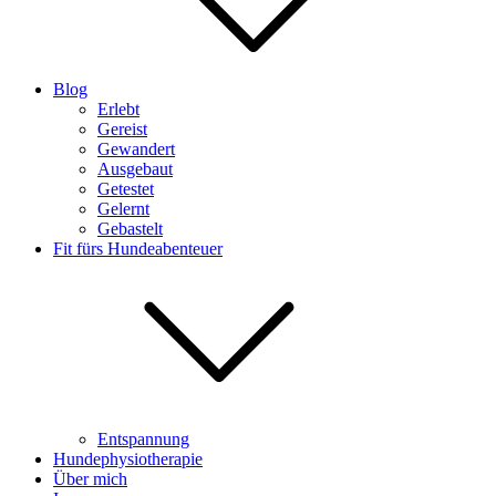
Blog
Erlebt
Gereist
Gewandert
Ausgebaut
Getestet
Gelernt
Gebastelt
Fit fürs Hundeabenteuer
Entspannung
Hundephysiotherapie
Über mich