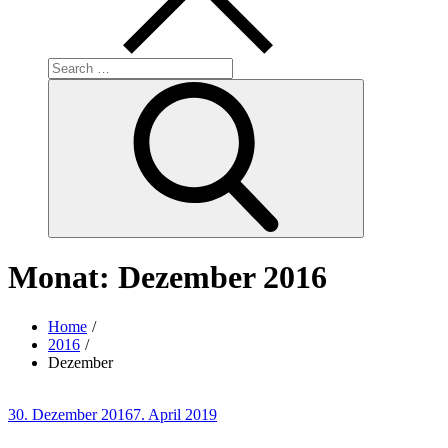
Search
for:
Search
Monat:
Dezember 2016
Home
2016
Dezember
Posted
30. Dezember 2016
7. April 2019
on