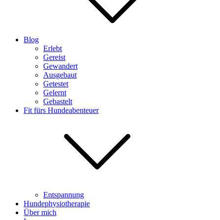
Blog
Erlebt
Gereist
Gewandert
Ausgebaut
Getestet
Gelernt
Gebastelt
Fit fürs Hundeabenteuer
Entspannung
Hundephysiotherapie
Über mich