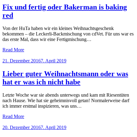
Fix und fertig oder Bakerman is baking
red
Von der HuTa haben wir ein kleines Weihnachtsgeschenk
bekommen – die Leckerli-Backmischung von cdVet. Für uns war es
das erste Mal, dass wir eine Fertigmischung…
Read More
Posted
21. Dezember 2016
7. April 2019
on
Lieber guter Weihnachtsmann oder was
hat er was ich nicht habe
Letzte Woche war sie abends unterwegs und kam mit Riesentüten
nach Hause. Wie hat sie geheimnisvoll getan! Normalerweise darf
ich immer erstmal inspizieren, was uns…
Read More
Posted
20. Dezember 2016
7. April 2019
on