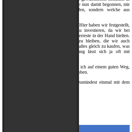
die Box und so weiter. Zumindest hat sie nun damit begonnen, mir
keine neuen Spieltiere mehr zu kaufen, sondern welche aus
aussortierten Sachen für mich zu nähen.
Dann sind da noch die Trainingssachen. Hier haben wir festgestellt,
dass es sich eher lohnt, in Qualität zu investieren, da wir bei
günstigen Sachen oft schon nur noch Überreste in der Hand hielten.
Trotzdem versuchen wir bei Dingen zu bleiben, die wir auch
umsetzen können und werden und nicht alles gleich zu kaufen, was
uns interessiert. Gerade für den Anfang lässt sich ja oft mit
Alternativen improvisieren.
Im Großen und Ganzen sind wir glaube ich auf einem guten Weg,
dennoch ist da bestimmt noch Luft nach oben.
Wichtig ist, denke ich, dass man sich zumindest einmal mit dem
Thema auseinander setzt.
Kisses, Buddy