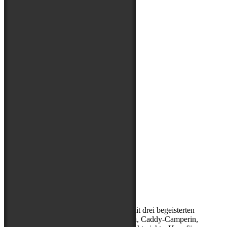
Über mich
Kerstin, (Sport-)Hundephysio mit drei begeisterten
Abenteuerbegleitern, Entdeckerin, Caddy-Camperin,