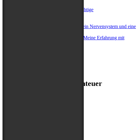
Little Trip of Horrors oder Das Richtige
Indy oder Gold
Komma oder Gewaltsam entfernt
Sortier-Morgen oder Drei Hunde, ein Nervensystem und eine
Erkenntnis
Ist Indy mit Buddy verwandt oder Meine Erfahrung mit
Rosengarten Tierbestattung
Archiv
Archiv
NEU! Fit fürs Hundeabenteuer
unterstützt von
Wir sind dabei!