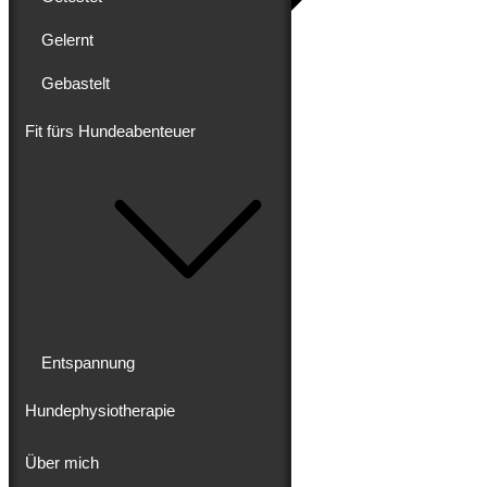
Gelernt
Gebastelt
Blog
Erlebt
Gereist
Fit fürs Hundeabenteuer
Gewandert
Ausgebaut
Getestet
Gelernt
Gebastelt
Fit fürs Hundeabenteuer
Entspannung
Hundephysiotherapie
Entspannung
Hundephysiotherapie
Über mich
Über mich