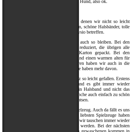
3. Leinen und Geschirre, jeweils eins pro Hund, also ok.
Soweit so gut.
Dann gibt es aber noch die Dinge, bei denen wir nicht so leicht
widerstehen können – kuschelige Decken, schöne Halsbänder, tolle
Mäntel, Spielzeug und Dinge, die die Physio betreffen.
Bei den Physio-Sachen wird das wohl auch so bleiben. Bei den
Decken haben wir allerdings drastisch reduziert, die übrigen alle
gewaschen und in unserern Spenden-Karton gepackt. Bei den
Mänteln haben wir die neuen behalten und einen warmen alten für
die Matschtage in der HuTa. Die anderen haben wir auch in die
Spendenbox getan – da gibt es andere, die haben mehr davon.
Bei den Halsbändern ist es uns nicht ganz so leicht gefallen. Erstens
haben wir da nicht übermäßig viele und es gibt immer wieder
Situationen, in denen wir nur schnell ein Halsband und nicht das
Geschirr brauchen und zweitens sind manche auch einfach zu schön
und uns deshalb zu sehr ans Herz gewachtsen.
Komischwerweise ist es genauso bei Spielzeug. Auch da fällt es uns
schwer, das herzugeben. Einige meiner liebsten Spielzeuge haben
wir schon mehrfach wieder repariert und wir tauschen immer wieder
aus, so dass sie mir nicht zu langweilig werden. Bei der nächsten
Wäsche gibt es ein paar neue, die frisch gewaschenen kommen in