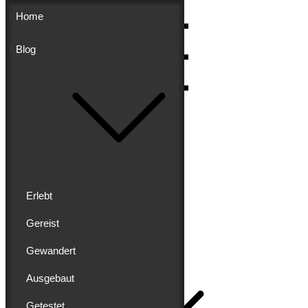
Skip
Home
to
content
Blog
Menu
Erlebt
Gereist
Buddy schreibt
Gewandert
Home
Ausgebaut
Getestet