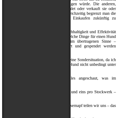
was man liebt und jederzeit sofort tragen würde. Die anderen,
überflüssigen Dinge gibt man ab, spendet oder verkauft sie oder
lagert sie für die nächste Saison ein. Gleichzeitig begrenzt man die
Anzahl der Stücke, um übermäßiges Einkaufen zukünftig zu
verhindern.
Im Zuge unserer Überlegungen zur Nachhaltigkeit und Effektivität
haben wir uns auch damit beschäftigt, welche Dinge für einen Hund
zur ‚Capsule Wardrobe‘ – natürlich im übertragenen Sinne –
gehören und welche Dinge aussortiert und gespendet werden
können.
Nun ist es bei mir sicherlich auch noch eine Sondersituation, da ich
einige Dinge brauche, die ein gesunder Hund nicht unbedingt unter
seinen Top 10 hat.
Wir haben uns also erst einmal alles angeschaut, was im
Hundehaushalt für uns existiert:
1. Betten: davon haben wir für jeden Hund eins pro Stockwerk –
das darf schon mal so bleiben
2. Näpfe haben wir jeder einen, den Wassernapf teilen wir uns – das
darf auch so bleiben