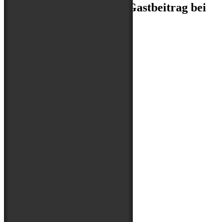
Unser Leben in Katar – Gastbeitrag bei
Hunde Reisen Mehr
Facebook
Instagram
Archiv
Archiv
Folge uns auf