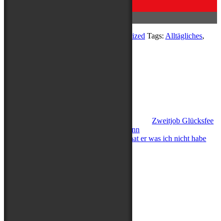
Categories:
Allgemein
,
Erlebt
,
Uncategorized
Tags:
Alltägliches
,
Gedanken
,
Nachhaltigkeit
,
Spenden
Beitragsnavigation
Zweitjob Glücksfee
oder herzlichen Glückwunsch zum Gewinn
Lieber guter Weihnachtsmann oder was hat er was ich nicht habe