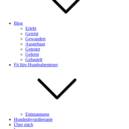
Blog
Erlebt
Gereist
Gewandert
Ausgebaut
Getestet
Gelernt
Gebastelt
Fit fürs Hundeabenteuer
Entspannung
Hundephysiotherapie
Über mich