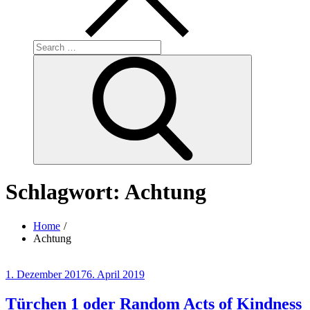
Search
for:
Search
Schlagwort:
Achtung
Home
Achtung
Posted
1. Dezember 2017
6. April 2019
on
Türchen 1 oder Random Acts of Kindness