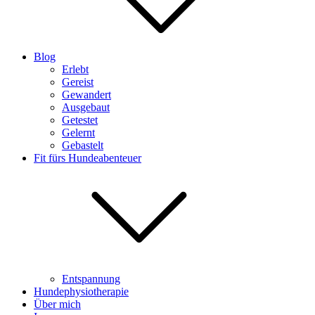
Blog
Erlebt
Gereist
Gewandert
Ausgebaut
Getestet
Gelernt
Gebastelt
Fit fürs Hundeabenteuer
Entspannung
Hundephysiotherapie
Über mich