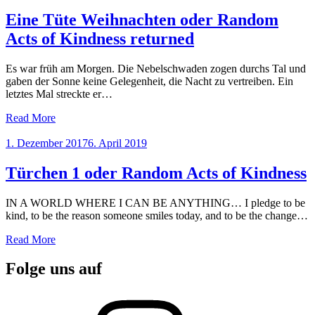
on
Eine Tüte Weihnachten oder Random
Acts of Kindness returned
Es war früh am Morgen. Die Nebelschwaden zogen durchs Tal und
gaben der Sonne keine Gelegenheit, die Nacht zu vertreiben. Ein
letztes Mal streckte er…
Read More
Posted
1. Dezember 2017
6. April 2019
on
Türchen 1 oder Random Acts of Kindness
IN A WORLD WHERE I CAN BE ANYTHING… I pledge to be
kind, to be the reason someone smiles today, and to be the change…
Read More
Folge uns auf