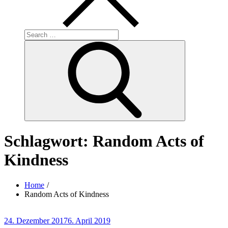
Search
for:
Search
Schlagwort:
Random Acts of
Kindness
Home
Random Acts of Kindness
Posted
24. Dezember 2017
6. April 2019