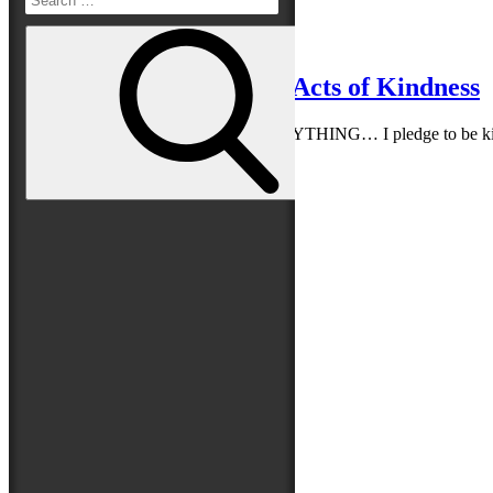
Read More
Search
Posted
1. Dezember 2017
6. April 2019
on
for:
Türchen 1 oder Random Acts of Kindness
IN A WORLD WHERE I CAN BE ANYTHING… I pledge to be kind, to
Read More
Search
Folge uns auf