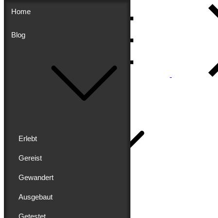
Skip
Home
to
content
Blog
Menu
Buddy schreibt
Home
Erlebt
Gereist
Gewandert
Blog
Erlebt
Ausgebaut
Gereist
Gewandert
Getestet
Ausgebaut