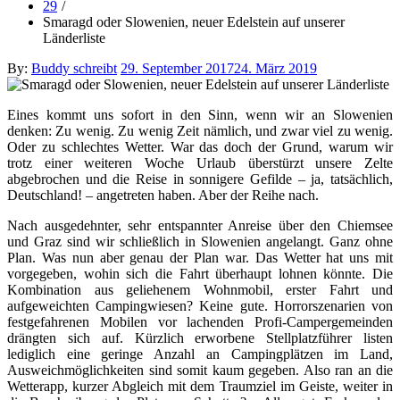
29
Smaragd oder Slowenien, neuer Edelstein auf unserer
Länderliste
Posted
By:
Buddy schreibt
29. September 2017
24. März 2019
on
Eines kommt uns sofort in den Sinn, wenn wir an Slowenien
denken: Zu wenig. Zu wenig Zeit nämlich, und zwar viel zu wenig.
Oder zu schlechtes Wetter. War das doch der Grund, warum wir
trotz einer weiteren Woche Urlaub überstürzt unsere Zelte
abgebrochen und die Reise in sonnigere Gefilde – ja, tatsächlich,
Deutschland! – angetreten haben. Aber der Reihe nach.
Nach ausgedehnter, sehr entspannter Anreise über den Chiemsee
und Graz sind wir schließlich in Slowenien angelangt. Ganz ohne
Plan. Was nun aber genau der Plan war. Das Wetter hat uns mit
vorgegeben, wohin sich die Fahrt überhaupt lohnen könnte. Die
Kombination aus geliehenem Wohnmobil, erster Fahrt und
aufgeweichten Campingwiesen? Keine gute. Horrorszenarien von
festgefahrenen Mobilen vor lachenden Profi-Campergemeinden
drängten sich auf. Kürzlich erworbene Stellplatzführer listen
lediglich eine geringe Anzahl an Campingplätzen im Land,
Ausweichmöglichkeiten sind somit kaum gegeben. Also ran an die
Wetterapp, kurzer Abgleich mit dem Traumziel im Geiste, weiter in