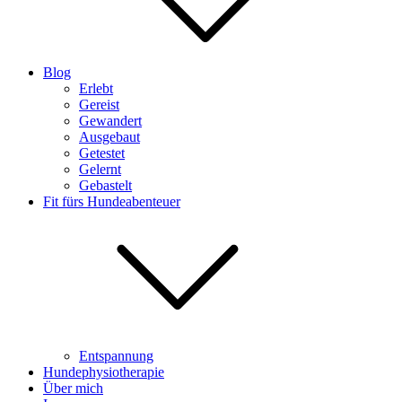
Blog
Erlebt
Gereist
Gewandert
Ausgebaut
Getestet
Gelernt
Gebastelt
Fit fürs Hundeabenteuer
Entspannung
Hundephysiotherapie
Über mich