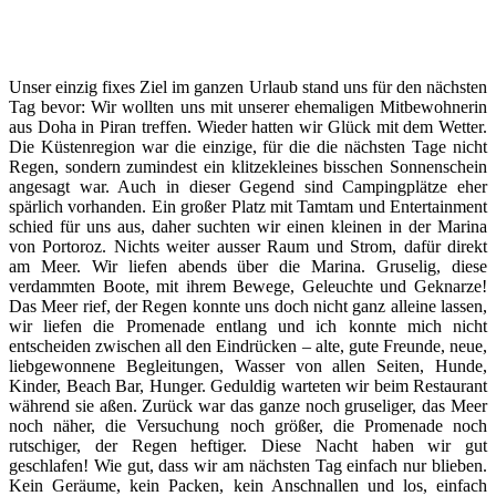
Unser einzig fixes Ziel im ganzen Urlaub stand uns für den nächsten
Tag bevor: Wir wollten uns mit unserer ehemaligen Mitbewohnerin
aus Doha in Piran treffen. Wieder hatten wir Glück mit dem Wetter.
Die Küstenregion war die einzige, für die die nächsten Tage nicht
Regen, sondern zumindest ein klitzekleines bisschen Sonnenschein
angesagt war. Auch in dieser Gegend sind Campingplätze eher
spärlich vorhanden. Ein großer Platz mit Tamtam und Entertainment
schied für uns aus, daher suchten wir einen kleinen in der Marina
von Portoroz. Nichts weiter ausser Raum und Strom, dafür direkt
am Meer. Wir liefen abends über die Marina. Gruselig, diese
verdammten Boote, mit ihrem Bewege, Geleuchte und Geknarze!
Das Meer rief, der Regen konnte uns doch nicht ganz alleine lassen,
wir liefen die Promenade entlang und ich konnte mich nicht
entscheiden zwischen all den Eindrücken – alte, gute Freunde, neue,
liebgewonnene Begleitungen, Wasser von allen Seiten, Hunde,
Kinder, Beach Bar, Hunger. Geduldig warteten wir beim Restaurant
während sie aßen. Zurück war das ganze noch gruseliger, das Meer
noch näher, die Versuchung noch größer, die Promenade noch
rutschiger, der Regen heftiger. Diese Nacht haben wir gut
geschlafen! Wie gut, dass wir am nächsten Tag einfach nur blieben.
Kein Geräume, kein Packen, kein Anschnallen und los, einfach