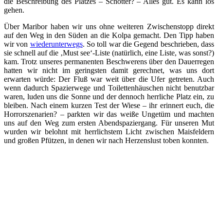
die Beschreibung des Platzes – Schotter? – Alles gut. Es kann los
gehen.
Über Maribor haben wir uns ohne weiteren Zwischenstopp direkt
auf den Weg in den Süden an die Kolpa gemacht. Den Tipp haben
wir von
wiederunterwegs
. So toll war die Gegend beschrieben, dass
sie schnell auf die ‚Must see‘-Liste (natürlich, eine Liste, was sonst?)
kam. Trotz unseres permanenten Beschwerens über den Dauerregen
hatten wir nicht im geringsten damit gerechnet, was uns dort
erwarten würde: Der Fluß war weit über die Ufer getreten. Auch
wenn dadurch Spazierwege und Toilettenhäuschen nicht benutzbar
waren, luden uns die Sonne und der dennoch herrliche Platz ein, zu
bleiben. Nach einem kurzen Test der Wiese – ihr erinnert euch, die
Horrorszenarien? – parkten wir das weiße Ungetüm und machten
uns auf den Weg zum ersten Abendspaziergang. Für unseren Mut
wurden wir belohnt mit herrlichstem Licht zwischen Maisfeldern
und großen Pfützen, in denen wir nach Herzenslust toben konnten.