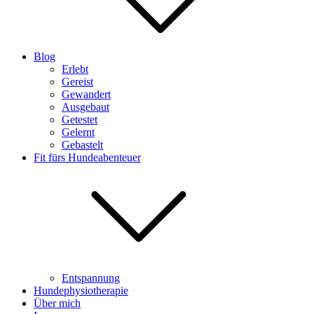
Blog
Erlebt
Gereist
Gewandert
Ausgebaut
Getestet
Gelernt
Gebastelt
Fit fürs Hundeabenteuer
Entspannung
Hundephysiotherapie
Über mich