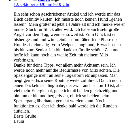
12. Oktober 2020 um 9:19 Uhr
Ein sehr schön geschriebener Artikel und ich werde mir das
Buch definitiv kaufen. Ich musste noch keinen Hund „gehen
lassen“. Mein großer ist jetzt 14 Jahre alt und ich merke wie er
immer Stück für Stück älter wird. Ich habe auch sehr große
Angst vor dem Tag, wenn es soweit ist. Zum Glück ist er
bisher gesund und wird „einfach“ nur älter. Jede Phase des
Hundes ist einmalig. Vom Welpen, Junghund, Erwachsenen
bis hin zum Senior. Ich bin dankbar für die schöne Zeit und
hoffe ich kann noch ein wenig Zeit mit meinem Milo
verbringen.
Danke für deine Tipps, vor allem mehr Achtsam sein. Ich
werde noch mehr auf die Bedürfnisse von Milo achten. Die
Spaziergänge mehr an seine Tagesform etc anpassen. Man
neigt gerne dazu seine Routine weiterzuführen. Da ich noch
einen Dackelmischling habe, der zwar auch schon 10 ist, aber
viel mehr Energie hat, gehe ich mit beiden gleichzeitig und
bin immer hin und hergerissen, ob ich so beiden beim
Spaziergang überhaupt gerecht werden kann. Noch
funktioniert es, aber ich denke bald werde ich die Runden
aufteilen.
Beste Grüße
Laura