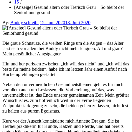
15
[Anzeige] Gesund altern oder Tierisch Grau – So bleibt der
Seniorhund gesund
Posted
By:
Buddy schreibt
15. Juni 2020
18. Juni 2020
on
Die graue Schnauze, die weißen Ringe um die Augen – das Alter
lässt sich vor allem bei Buddy nicht mehr leugnen. Alt und grau?
Mein persönlicher Angstgegner.
Hin und her gerissen zwischen „ich will das nicht“ und „ich will das
beste für meine beiden“, habe ich im letzten Jahr einen Aufruf nach
Buchempfehlungen gestartet.
Neben den unvermeidlichen Gesundheitsthemen geht es für mich
vor allem auch um Loslassen, die Vorbereitung auf das, was
unvermeidbar ist, das Ende unserer gemeinsamen Zeit. Mein größter
Wunsch ist es, zum hoffentlich weit in der Ferne liegenden
Zeitpunkt stark genug zu sein, die beiden gehen zu lassen, nicht fest
zu halten aus purem Egoismus.
Kurz vor der Auszeit kontaktierte mich Annette Dragun. Sie ist
Tierheilpraktikerin für Hunde, Katzen und Pferde, und hat bereits
einige Bücher rund um das Thema Hundegesundheit geschrieben.