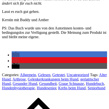
ändert sich für euch nicht.
Lasst es euch gut gehen.
Kerstin mit Buddy und Amber
PS: Das Buch wurde uns von den Autorinnen kosten- und
bedingungslos zur Verfügung gestellt. Die Meinung zum Produkt ist
und bleibt meine eigene.
Categories:
Allgemein
,
Gelesen
,
Getestet
,
Uncategorized
Tags:
Alter
Hund
,
Arthrose
,
Gelenkerkrankungen beim Hund
,
geriatrischer
Hund
,
Gesunder Hund
,
Gesundheit
,
Graue Schnauze
,
Hundebuch
,
Hundephysiotherapie
,
Hundesenior
,
Krebs beim Hund
,
Seniorhund
Beitragsnavigation