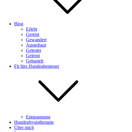
Blog
Erlebt
Gereist
Gewandert
Ausgebaut
Getestet
Gelernt
Gebastelt
Fit fürs Hundeabenteuer
Entspannung
Hundephysiotherapie
Über mich