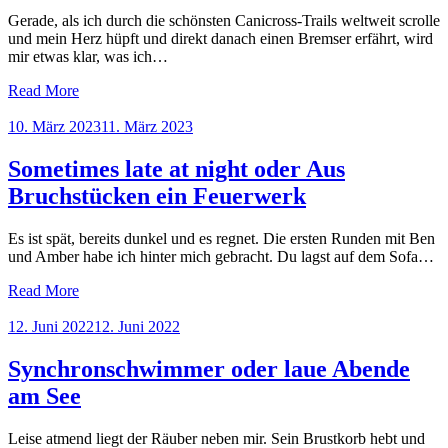
Gerade, als ich durch die schönsten Canicross-Trails weltweit scrolle
und mein Herz hüpft und direkt danach einen Bremser erfährt, wird
mir etwas klar, was ich…
Read More
Posted
10. März 2023
11. März 2023
on
Sometimes late at night oder Aus
Bruchstücken ein Feuerwerk
Es ist spät, bereits dunkel und es regnet. Die ersten Runden mit Ben
und Amber habe ich hinter mich gebracht. Du lagst auf dem Sofa…
Read More
Posted
12. Juni 2022
12. Juni 2022
on
Synchronschwimmer oder laue Abende
am See
Leise atmend liegt der Räuber neben mir. Sein Brustkorb hebt und