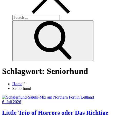
Search
for:
Search
Schlagwort:
Seniorhund
Home
Seniorhund
Posted
6. Juli 2026
on
Little Trip of Horrors oder Das Richtige