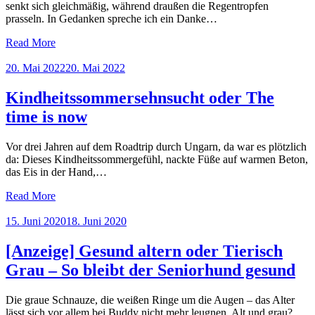
senkt sich gleichmäßig, während draußen die Regentropfen
prasseln. In Gedanken spreche ich ein Danke…
Read More
Posted
20. Mai 2022
20. Mai 2022
on
Kindheitssommersehnsucht oder The
time is now
Vor drei Jahren auf dem Roadtrip durch Ungarn, da war es plötzlich
da: Dieses Kindheitssommergefühl, nackte Füße auf warmen Beton,
das Eis in der Hand,…
Read More
Posted
15. Juni 2020
18. Juni 2020
on
[Anzeige] Gesund altern oder Tierisch
Grau – So bleibt der Seniorhund gesund
Die graue Schnauze, die weißen Ringe um die Augen – das Alter
lässt sich vor allem bei Buddy nicht mehr leugnen. Alt und grau?