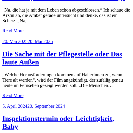
„Na, die hat ja mit dem Leben schon abgeschlossen.“ Ich schaue die
Ärztin an, die Amber gerade untersucht und denke, das ist ein
Scherz. „Na,…
Read More
Posted
20. Mai 2025
20. Mai 2025
on
Die Sache mit der Pflegestelle oder Das
laute Außen
„Welche Herausforderungen kommen auf HalterInnen zu, wenn
Tiere alt werden“, wird der Film angekündigt, der zufällig genau
heute im Fernsehen gezeigt werden soll. „Die Menschen…
Read More
Posted
5. April 2024
20. September 2024
on
Inspektionstermin oder Leichtigkeit,
Baby