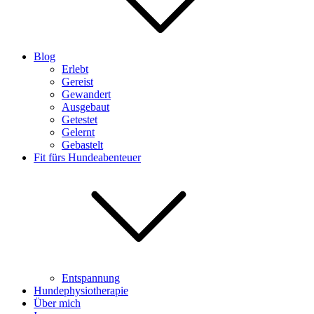
Blog
Erlebt
Gereist
Gewandert
Ausgebaut
Getestet
Gelernt
Gebastelt
Fit fürs Hundeabenteuer
Entspannung
Hundephysiotherapie
Über mich