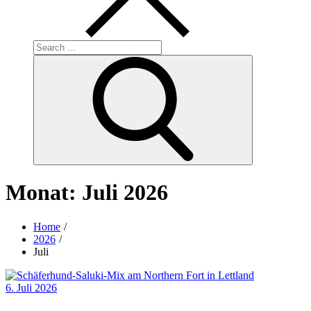
Search
for:
Search
Monat:
Juli 2026
Home
2026
Juli
Posted
6. Juli 2026
on