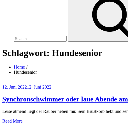
for:
Schlagwort:
Hundesenior
Home
Hundesenior
Posted
12. Juni 2022
12. Juni 2022
on
Synchronschwimmer oder laue Abende am
Leise atmend liegt der Räuber neben mir. Sein Brustkorb hebt und s
Read More