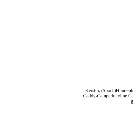
Kerstin, (Sport-)Hundephy
Caddy-Camperin, ohne Cap
g