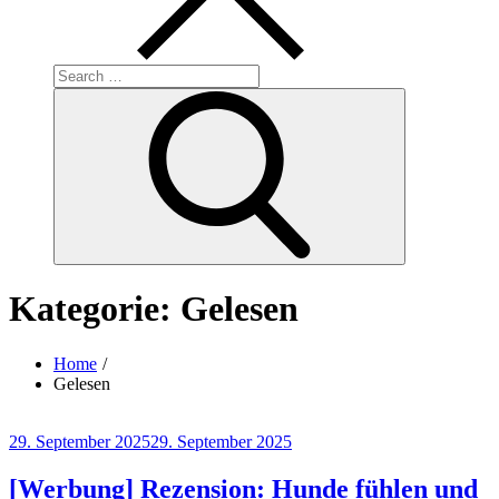
Search
for:
Search
Kategorie:
Gelesen
Home
Gelesen
Posted
29. September 2025
29. September 2025
on
[Werbung] Rezension: Hunde fühlen und