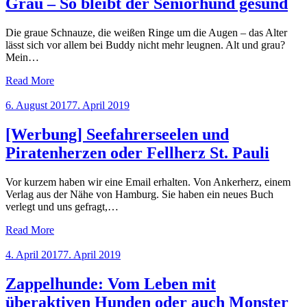
Grau – So bleibt der Seniorhund gesund
Die graue Schnauze, die weißen Ringe um die Augen – das Alter
lässt sich vor allem bei Buddy nicht mehr leugnen. Alt und grau?
Mein…
Read More
Posted
6. August 2017
7. April 2019
on
[Werbung] Seefahrerseelen und
Piratenherzen oder Fellherz St. Pauli
Vor kurzem haben wir eine Email erhalten. Von Ankerherz, einem
Verlag aus der Nähe von Hamburg. Sie haben ein neues Buch
verlegt und uns gefragt,…
Read More
Posted
4. April 2017
7. April 2019
on
Zappelhunde: Vom Leben mit
überaktiven Hunden oder auch Monster