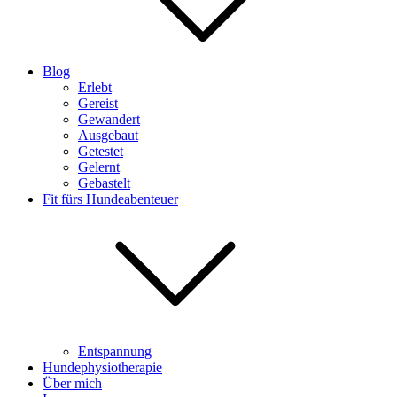
Blog
Erlebt
Gereist
Gewandert
Ausgebaut
Getestet
Gelernt
Gebastelt
Fit fürs Hundeabenteuer
Entspannung
Hundephysiotherapie
Über mich