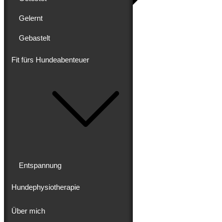
Gelernt
Gebastelt
Blog
Erlebt
Gereist
Fit fürs Hundeabenteuer
Gewandert
Ausgebaut
Getestet
Gelernt
Gebastelt
Fit fürs Hundeabenteuer
Entspannung
Hundephysiotherapie
Entspannung
Hundephysiotherapie
Über mich
Über mich