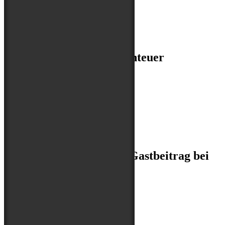
Archiv
Archiv
NEU! Fit fürs Hundeabenteuer
unterstützt von
Wir sind dabei!
Unser Leben in Katar – Gastbeitrag bei
Hunde Reisen Mehr
Facebook
Instagram