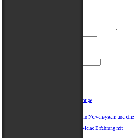
Name
E-Mail-Adresse
Website
Neueste Beiträge
Little Trip of Horrors oder Das Richtige
Indy oder Gold
Komma oder Gewaltsam entfernt
Sortier-Morgen oder Drei Hunde, ein Nervensystem und eine
Erkenntnis
Ist Indy mit Buddy verwandt oder Meine Erfahrung mit
Rosengarten Tierbestattung