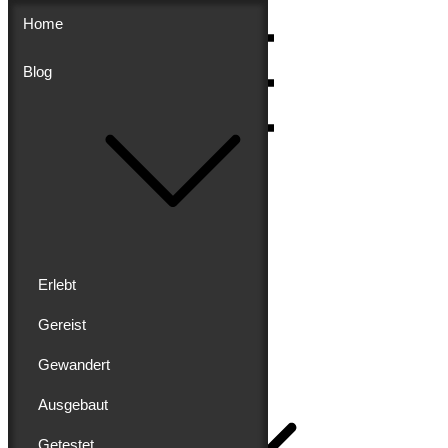
Skip
Home
to
content
Blog
Menu
Erlebt
Gereist
Buddy schreibt
Gewandert
Home
Ausgebaut
Getestet