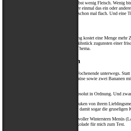
Wenn ich mir zuhause koche, esse ich selbst wenig Fleisch. Wenig bis 
vorgestellt, dass ich mir nun vielleicht eher einmal das ein oder ande
kein großer Fleischesser. Teilen fällt also schon mal flach. Und ein
Die Sache mit der Zeit
Auch nicht zu leugnen: Die neue Fütterung kostet eine Menge mehr Ze
Mal vorgekommen, dass mein eigenes Frühstück zugunsten einer frisch
meine Umwelt. Aber das ist ein anderes Thema.
Die Sache mit dem Reisen
Vor kurzem waren wir ein verlängertes Wochenende unterwegs. Statt d
Aufbewahrungsdose geschreddertes Gemüse sowie zwei Bananen mit mir
Fleisch.
Für solche Situationen finde ich Dosen absolut in Ordnung. Und zwar 
Bereits im letzten Jahr bekamen die Rabauken von ihrem Lieblingsme
Angstnasen so sehr geschmeckt, dass wir damit sogar die gruseligen
Nun erreichte uns ein großzügiges Paket voller Winterstern Menüs (La
sowie zweier Spielzeuge und einer Schokolade für mich zum Test.