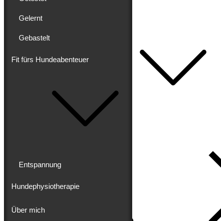
Getestet
Gelernt
Gelernt
Gebastelt
Gebastelt
Fit fürs Hundeabenteuer
Fit fürs Hundeabenteuer
Entspannung
Hundephysiotherapie
Über mich
Impressum
Datenschutz
Entspannung
Hundephysiotherapie
Über mich