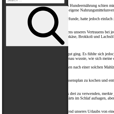
Search
Das größte Hindernis jedoch: Das Thema Hundeernährung schien mir wi
die Gesundheit meines Hundes ist, durch eigene Nahrungsmittelunvertr
for:
Eigentlich wollte ich das auch für meine Hunde, hatte jedoch einfac
später bitter rächen würde.
So löcherte ich die Besitzerin des Tierladens unseres Vertrauens bei 
des Speiseplans oder rührte planlos Frischkäse, Brokkoli und Lachsöl
Search
Nicht etwa, weil es meinen beiden nicht gut ging. Es fühlte sich jedo
links liegen ließ, während ich selbst so genau wusste, wie sich mei
Ignorieren konnte ich auch Buddys Kratzen nach einer solchen Mahlz
Napf aufgegessen hatte.
Als ich begann, mir selbst wieder nach Essensplan zu kochen und ent
damit.
Ich träumte davon, diese Rationen für uns drei zu verwenden, merkte j
ich – Labradorhaushalt sei Dank – rückwärts im Schlaf aufsagen, aber 
war.
Bis mir Anni von
Hund im Gepäck
während unseres Urlaubs von einem