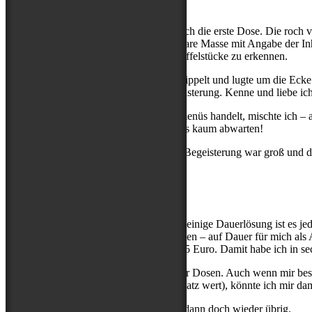
Pünktlich zum ersten Dezember öffnete ich die erste Dose. Die roch vi
das Futter so echt aus. Keine undefinierbare Masse mit Angabe der In
enthalten sein, so waren eben auch Kartoffelstücke zu erkennen.
Neugierig kam das Mäkelmädchen angetippelt und lugte um die Ecke. D
innerlich jedoch natürlich über ihre Begeisterung. Kenne und liebe 
Da es sich bei den Menüs um Komplettmenüs handelt, mischte ich – auß
kleines bisschen in die Luft. Sie konnte es kaum abwarten!
So ging das auch die nächsten Tage, die Begeisterung war groß und d
nicht ein leckeres Menü verpassten.
Fazit
So gern die Rabauken das hätten, eine alleinige Dauerlösung ist es je
Sparmöglichkeiten bei Online-Bestellungen – auf Dauer für mich als A
kostet mich ein Paket mit 12 Dosen ca. 65 Euro. Damit habe ich in s
Zum anderen bleibt natürlich der Müll der Dosen. Auch wenn mir bes
Sternensammler schon fast einen Ehrenplatz wert), könnte ich mir damit
Last but not least bleibt mein Gemüse ja dann doch wieder übrig.