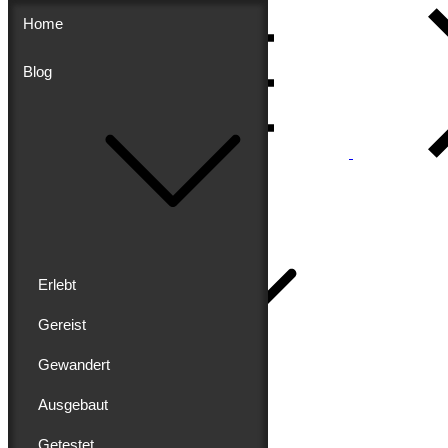
Skip
Home
to
content
Blog
Menu
Buddy schreibt
Home
Erlebt
Gereist
Gewandert
Blog
Erlebt
Ausgebaut
Gereist
Gewandert
Getestet
Ausgebaut