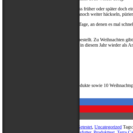
So wird es wohl darauf heraus laufen, dass früher oder später doch 
meiner Vorurteile bestätigt, werde ich dennoch weiter häckseln, pürie
Für unsere vielen Reisen jedoch und die Tage, an denen es mal schn
einziehen.
Die ersten Dosen haben wir bereits nachbestellt. Zu Weihnachten gibt 
zu Hand haben, sollte sich Silvester auch in diesem Jahr wieder als A
Lasst es euch gut gehen.
Kerstin mit Buddy und Amber
Disclaimer: Die im Artikel genannten Produkte sowie 10 Weihnachtsp
Produkt bleibt unsere eigene.
Categories:
Allgemein
,
Erlebt
,
Gesund
,
Getestet
,
Uncategorized
Tags
Hundephysiotherapie
,
Hundesnacks
,
Nassfutter
,
Produkttest
,
Terra Ca