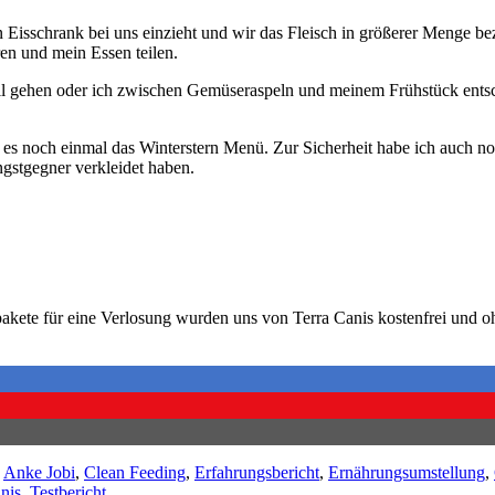
ein Eisschrank bei uns einzieht und wir das Fleisch in größerer Menge 
ren und mein Essen teilen.
ell gehen oder ich zwischen Gemüseraspeln und meinem Frühstück entsc
es noch einmal das Winterstern Menü. Zur Sicherheit habe ich auch noch
ngstgegner verkleidet haben.
akete für eine Verlosung wurden uns von Terra Canis kostenfrei und 
:
Anke Jobi
,
Clean Feeding
,
Erfahrungsbericht
,
Ernährungsumstellung
,
nis
,
Testbericht