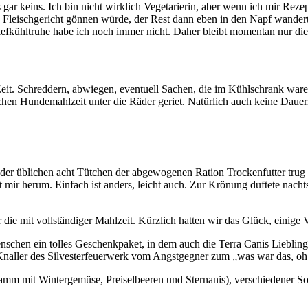
gar keins. Ich bin nicht wirklich Vegetarierin, aber wenn ich mir Rezept
re Fleischgericht gönnen würde, der Rest dann eben in den Napf wandert. 
e Tiefkühltruhe habe ich noch immer nicht. Daher bleibt momentan nur d
it. Schreddern, abwiegen, eventuell Sachen, die im Kühlschrank waren
en Hundemahlzeit unter die Räder geriet. Natürlich auch keine Dauerl
er üblichen acht Tütchen der abgewogenen Ration Trockenfutter trug i
 herum. Einfach ist anders, leicht auch. Zur Krönung duftete nachts
die mit vollständiger Mahlzeit. Kürzlich hatten wir das Glück, einige
nschen ein tolles Geschenkpaket, in dem auch die Terra Canis Lieblin
 Knaller des Silvesterfeuerwerk vom Angstgegner zum „was war das, o
mm mit Wintergemüse, Preiselbeeren und Sternanis), verschiedener Sort