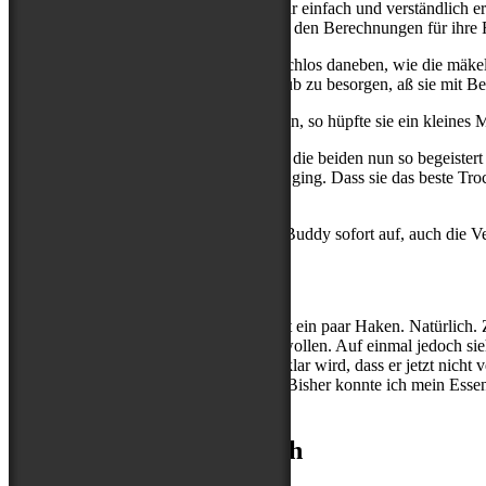
meine Sorgen und Bedenken nehmen, mir einfach und verständlich erk
mich Stephie von
The Pell Mell Pack
mit den Berechnungen für ihre R
Wog ab, raspelte, pürierte und stand sprachlos daneben, wie die mäke
dem ich vergessen hatte, Fleischnachschub zu besorgen, aß sie mit 
Stellte ich den Napf vor ihr auf den Boden, so hüpfte sie ein kleines 
Ich bin ehrlich: Es macht mich glücklich, die beiden nun so begeister
weiß, dass es ihnen vorher nicht schlecht ging. Dass sie das beste Tr
geben.
Die Kratzerei nach dem Essen hörte bei Buddy sofort auf, auch die Ver
Aber – natürlich…
Es könnte so einfach sein, wären da nicht ein paar Haken. Natürlich
essen, sollte ich es eventuell nicht mehr wollen. Auf einmal jedoch si
wirklich verteidigen muss, aber so, dass klar wird, dass er jetzt nich
konsequenterweise nicht auch der Rest? Bisher konnte ich mein Esse
ein wenig nachzeichnen.
Die Sache mit dem Fleisch