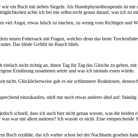
e ein Buch mit sieben Siegeln. Als Hundephysiotherapeutin ist mir durc
äglichkeiten achte ich bei mir selbst recht genau darauf, was ich zu m
h zu viel Angst, etwas falsch zu machen, zu wenig vom Richtigen und W
jedem neuen Futtersack mit Fragen, welches denn das beste Trockenfutte
 unter. Das blöde Gefühl im Bauch blieb.
ch einfach nicht richtig an, ihnen Tag für Tag das Gleiche zu geben, mi
ne eigene Ernährung zusammen setzte und was ich niemals essen würde.
eit nicht. Glücklicherweise gab es nie schlimmere Reaktionen, dennoch
sprechend einzukaufen, stieß mir noch etwas anderes übel auf: Ständig
edoch schnell, dass ich auch hier nicht genau wusste, was die beiden e
was war mit allem anderen? Ich wusste es nicht. Eine entsprechende Suc
 Buch erzählte, das ich vorher schon bei der Nachbarin gesehen hatte