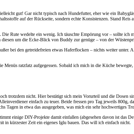
elleicht gut! Gar nicht typisch nach Hundefutter, eher wie ein Babyglä
haltsstoffe auf der Rückseite, sondern echte Konsistenzen. Stand Reis a
ie Rute wedelte ein wenig. Ich täuschte Empörung vor – sollte ich mi
ich diesen um die Ecke-Blick von Buddy zur genüge – von der Wüstenpri
er bei den getreidefreien etwas Haferflocken – nichts weiter unter. Als
ie Menüs ratzfatz aufgegessen. Sobald ich mich in die Küche bewegte, 
doch trotzdem nicht. Hier bestätigt sich mein Vorurteil und die Dosen 
lleinverdiener einfach zu teuer. Beide fressen pro Tag jeweils 800g, d
echs Tagen in etwa das ausgegeben, was mich ein sehr hochwertiges Tro
timmt einige DIY-Projekte damit einfallen (abgesehen davon ist das D
 in kürzester Zeit ein eigenes Iglu bauen. Das will ich einfach nicht.