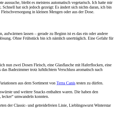
e aussuche, bleibt es meistens automatisch vegetarisch. Ich hatte mir
Schnell hat sich jedoch gezeigt: Es ändert sich nichts daran, ich bin
ie Fleischversorgung in kleinen Mengen oder aus der Dose.
, aufwärmen lassen – gerade zu Beginn ist es das ein oder andere
ösung. Ohne Frühstück bin ich nämlich unerträglich. Eine Gefahr für
ch nun zwei Dosen Fleisch, eine Glasflasche mit Haferflocken, eine
 das Badezimmer trotz luftdichtem Verschluss aromatisch nach
 Variationen aus dem Sortiment von
Terra Canis
testen zu dürfen.
gswürste und weitere Snacks enthalten waren. Die haben den
h, lecker“ umwandeln konnten.
en der Classic- und getreidefreien Linie, Lieblingswurst Winterstar