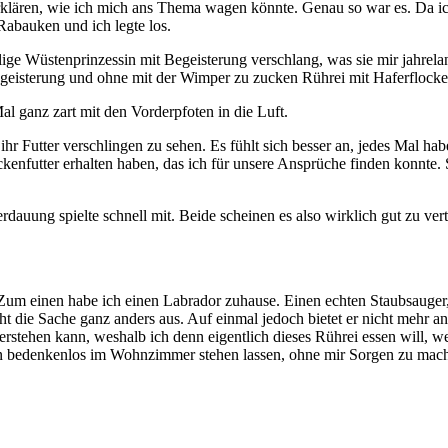
lären, wie ich mich ans Thema wagen könnte. Genau so war es. Da ich
abauken und ich legte los.
lige Wüstenprinzessin mit Begeisterung verschlang, was sie mir jahrela
Begeisterung und ohne mit der Wimper zu zucken Rührei mit Haferfloc
Mal ganz zart mit den Vorderpfoten in die Luft.
t ihr Futter verschlingen zu sehen. Es fühlt sich besser an, jedes Mal 
ockenfutter erhalten haben, das ich für unsere Ansprüche finden konnte
dauung spielte schnell mit. Beide scheinen es also wirklich gut zu ver
. Zum einen habe ich einen Labrador zuhause. Einen echten Staubsauger
eht die Sache ganz anders aus. Auf einmal jedoch bietet er nicht mehr a
t verstehen kann, weshalb ich denn eigentlich dieses Rührei essen will,
n bedenkenlos im Wohnzimmer stehen lassen, ohne mir Sorgen zu mache