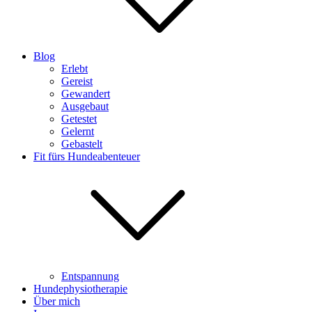
Blog
Erlebt
Gereist
Gewandert
Ausgebaut
Getestet
Gelernt
Gebastelt
Fit fürs Hundeabenteuer
Entspannung
Hundephysiotherapie
Über mich