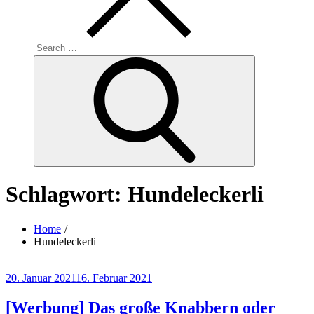
Search
for:
Search
Schlagwort:
Hundeleckerli
Home
Hundeleckerli
Posted
20. Januar 2021
16. Februar 2021
on
[Werbung] Das große Knabbern oder