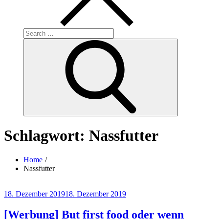
Search
for:
Search
Schlagwort:
Nassfutter
Home
Nassfutter
Posted
18. Dezember 2019
18. Dezember 2019
on
[Werbung] But first food oder wenn