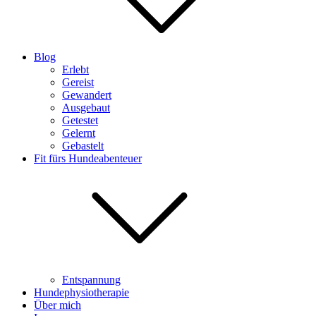
Blog
Erlebt
Gereist
Gewandert
Ausgebaut
Getestet
Gelernt
Gebastelt
Fit fürs Hundeabenteuer
Entspannung
Hundephysiotherapie
Über mich