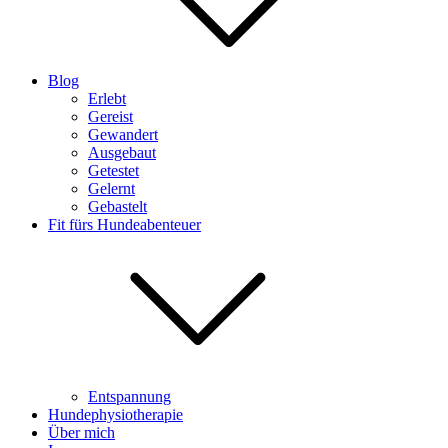
Blog
Erlebt
Gereist
Gewandert
Ausgebaut
Getestet
Gelernt
Gebastelt
Fit fürs Hundeabenteuer
Entspannung
Hundephysiotherapie
Über mich