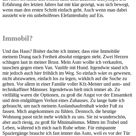
Erfahrung des letzten Jahres hat mir klar gezeigt, was sich bewegt,
wenn man den ersten Schritt einfach geht. Auch wenn man dabei
aussieht wie ein unbeholfenes Elefantenbaby auf Eis.
Immobil?
Und das Haus? Bisher dachte ich immer, dass eine Immobilie
meinem Drang nach Freiheit absolut entgegen steht. Zwei Herzen
schlugen laut in meiner Brust. Mein Auto wollte ich verkaufen,
tauschen gegen einen Van. Vanlife mit Hund. Irgendwie stand ich
mir jedoch auch hier fröhlich im Weg. So einfach wäre es gewesen,
nicht abzuwarten, einfach los zu legen, wirklich auf die Suche zu
gehen. Vor allem in einer Familie voller Kfz-Meister und auto- und
technikaffiner Männner. Irgendetwas hielt mich immer ab. Zu
vielfältig waren die Optionen, zu groß die Angst vor der Einsamkeit
und dem endgültigen Verlust eines Zuhauses. Zu lange hatte ich
gebraucht, um nach meinem Auslandsaufenthalt wieder Fuß zu
fassen. Mich angekommen zu fühlen. Dennoch, die heutige
Wohnung passt nicht mehr wirklich zu uns. Sie ist wunderschön,
aber auch riesig, zu groß für Minimalismus. Mitten im Trubel und
Leben, während ich mich nach Ruhe sehne. Für entspannte
Spaziergänge brauche ich fast immer das Auto, weil es vor der Tür