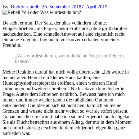
Posted
By:
Buddy schreibt
26. September 2018
7. April 2019
on
Da steht er nun. Der Satz, der alles verändern könnte.
Hingeschrieben aufs Papier, beim Frühstück, ohne groß darüber
nachzudenken. Eine schnelle Antwort auf eine eigentlich recht
einfache Frage im Tagebuch, vor kurzem erhalten von einer
Freundin.
„Was würdest du tun, wenn du keine Angst vor Fehlern
hättest?“
Meine Reaktion darauf hat mich völlig überrascht. „Ich würde in
meiner alten Heimat ein kleines Haus kaufen, eine
Hundephysiotherapiepraxis eröffnen, einen weiteren Hund
aufnehmen und weiter schreiben.“ Nichts davon kam bisher in
Frage. Außer dem Schreiben natürlich. Bewusst hatte ich mich
immer und immer wieder gegen die möglichen Optionen
entschieden. Die Idee an sich ist nicht neu, kam ich an meine
Grenzen und wusste nicht mehr weiter, so war sie sofort präsent.
Genau aus diesem Grund habe ich sie bisher jedoch auch abgetan.
Sie als Flucht betrachtet aus einem Alltag, der mir in dem Moment
nur einfach stressig erschien, in dem ich jedoch eigentlich ganz
zufrieden war.