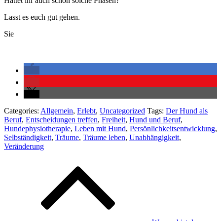
Hattet ihr auch schon solche Phasen?
Lasst es euch gut gehen.
Sie
Categories:
Allgemein
,
Erlebt
,
Uncategorized
Tags:
Der Hund als
Beruf
,
Entscheidungen treffen
,
Freiheit
,
Hund und Beruf
,
Hundephysiotherapie
,
Leben mit Hund
,
Persönlichkeitsentwicklung
,
Selbständigkeit
,
Träume
,
Träume leben
,
Unabhängigkeit
,
Veränderung
Beitragsnavigation