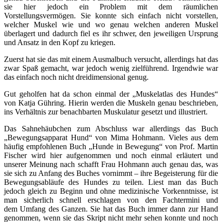
sie hier jedoch ein Problem mit dem räumlichen
Vorstellungsvermögen. Sie konnte sich einfach nicht vorstellen,
welcher Muskel wie und wo genau welchen anderen Muskel
überlagert und dadurch fiel es ihr schwer, den jeweiligen Ursprung
und Ansatz in den Kopf zu kriegen.
Zuerst hat sie das mit einem Ausmalbuch versucht, allerdings hat das
zwar Spaß gemacht, war jedoch wenig zielführend. Irgendwie war
das einfach noch nicht dreidimensional genug.
Gut geholfen hat da schon einmal der „Muskelatlas des Hundes“
von Katja Gühring. Hierin werden die Muskeln genau beschrieben,
ins Verhältnis zur benachbarten Muskulatur gesetzt und illustriert.
Das Sahnehäubchen zum Abschluss war allerdings das Buch
„Bewegungsapparat Hund“ von Mima Hohmann. Vieles aus dem
häufig empfohlenen Buch „Hunde in Bewegung“ von Prof. Martin
Fischer wird hier aufgenommen und noch einmal erläutert und
unserer Meinung nach schafft Frau Hohmann auch genau das, was
sie sich zu Anfang des Buches vornimmt – ihre Begeisterung für die
Bewegungsabläufe des Hundes zu teilen. Liest man das Buch
jedoch gleich zu Beginn und ohne medizinische Vorkenntnisse, ist
man sicherlich schnell erschlagen von den Fachtermini und
dem Umfang des Ganzen. Sie hat das Buch immer dann zur Hand
genommen, wenn sie das Skript nicht mehr sehen konnte und noch