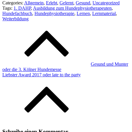
Categories:
Allgemein
,
Erlebt
,
Gelernt
,
Gesund
,
Uncategorized
Tags:
1. DAHP
,
Ausbildung zum Hundephysiotherapeuten
,
Hundefachbuch
,
Hundephysiotherapie
,
Lernen
,
Lernmaterial
,
Weiterbildung
Beitragsnavigation
Gesund und Munter
oder die 3. Kölner Hundemesse
Liebster Award 2017 oder late to the party
Schreibe einen Kommentar