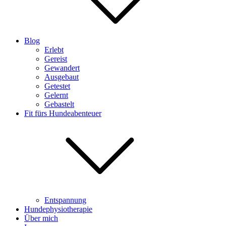
Blog
Erlebt
Gereist
Gewandert
Ausgebaut
Getestet
Gelernt
Gebastelt
Fit fürs Hundeabenteuer
Entspannung
Hundephysiotherapie
Über mich