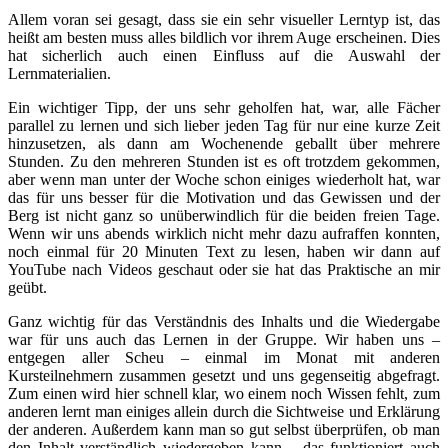
Allem voran sei gesagt, dass sie ein sehr visueller Lerntyp ist, das
heißt am besten muss alles bildlich vor ihrem Auge erscheinen. Dies
hat sicherlich auch einen Einfluss auf die Auswahl der
Lernmaterialien.
Ein wichtiger Tipp, der uns sehr geholfen hat, war, alle Fächer
parallel zu lernen und sich lieber jeden Tag für nur eine kurze Zeit
hinzusetzen, als dann am Wochenende geballt über mehrere
Stunden. Zu den mehreren Stunden ist es oft trotzdem gekommen,
aber wenn man unter der Woche schon einiges wiederholt hat, war
das für uns besser für die Motivation und das Gewissen und der
Berg ist nicht ganz so unüberwindlich für die beiden freien Tage.
Wenn wir uns abends wirklich nicht mehr dazu aufraffen konnten,
noch einmal für 20 Minuten Text zu lesen, haben wir dann auf
YouTube nach Videos geschaut oder sie hat das Praktische an mir
geübt.
Ganz wichtig für das Verständnis des Inhalts und die Wiedergabe
war für uns auch das Lernen in der Gruppe. Wir haben uns –
entgegen aller Scheu – einmal im Monat mit anderen
Kursteilnehmern zusammen gesetzt und uns gegenseitig abgefragt.
Zum einen wird hier schnell klar, wo einem noch Wissen fehlt, zum
anderen lernt man einiges allein durch die Sichtweise und Erklärung
der anderen. Außerdem kann man so gut selbst überprüfen, ob man
den Inhalt verständlich wiedergeben kann – das funktioniert auch