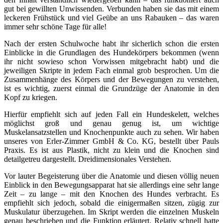
gut bei gewillten Unwissenden. Verbunden haben sie das mit einem
leckeren Frühstück und viel Geübe an uns Rabauken – das waren
immer sehr schöne Tage für alle!
Nach der ersten Schulwoche habt ihr sicherlich schon die ersten
Einblicke in die Grundlagen des Hundekörpers bekommen (wenn
ihr nicht sowieso schon Vorwissen mitgebracht habt) und die
jeweiligen Skripte in jedem Fach einmal grob besprochen. Um die
Zusammenhänge des Körpers und der Bewegungen zu verstehen,
ist es wichtig, zuerst einmal die Grundzüge der Anatomie in den
Kopf zu kriegen.
Hierfür empfiehlt sich auf jeden Fall ein Hundeskelett, welches
möglichst groß und genau genug ist, um wichtige
Muskelansatzstellen und Knochenpunkte auch zu sehen. Wir haben
unseres von Erler-Zimmer GmbH & Co. KG, bestellt über Pauls
Praxis. Es ist aus Plastik, nicht zu klein und die Knochen sind
detailgetreu dargestellt. Dreidimensionales Verstehen.
Vor lauter Begeisterung über die Anatomie und diesen völlig neuen
Einblick in den Bewegungsapparat hat sie allerdings eine sehr lange
Zeit – zu lange – mit den Knochen des Hundes verbracht. Es
empfiehlt sich jedoch, sobald die einigermaßen sitzen, zügig zur
Muskulatur überzugehen. Im Skript werden die einzelnen Muskeln
genau beschrieben und die Funktion erläutert. Relativ schnell hatte