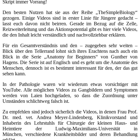
Skript immer Vorrang!
Den besten Nutzen hat sie aus der Reihe „TheSimpleBiology“
gezogen. Einige Videos sind in erster Linie für Jüngere gedacht –
lasst euch davon nicht beirren. Gerade im Bezug auf die Zelle,
Reizweiterleitung und das Aktionspotential gibt es hier viele Videos,
die den Inhalt leicht verständlich und nachvollziehbar erklären.
Für ein Gesamtverständnis und den – zugegeben sehr weiten –
Blick über den Tellerrand lohnt sich ihres Erachtens nach auch ein
Blick in die Serie „Anatomy for Beginners“ von Gunther von
Hagens. Die Serie ist auf Englisch und es geht um die Anatomie des
Menschen, dennoch ist es bestimmt interessant für den, der das gut
sehen kann.
In der Pathologie waren wir wiederum etwas vorsichtiger mit
YouTube. Alle möglichen Videos zu Gangbildern und Symptomen
werden von Laien hochgeladen, so dass die Zuordnung unter
Umständen schlichtweg falsch ist.
Zu empfehlen sind jedoch sicherlich die Videos, in denen Frau Prof.
Dr. med. vet. Andrea Meyer-Lindenberg, Klinikvorstand und
Inhaberin des Lehrstuhls für Chirurgie der kleinen Haus- und
Heimtiere der Ludwig-Maximilians-Universität in
München, verschiedene Krankheitsbilder und deren Behandlung
erklärt.