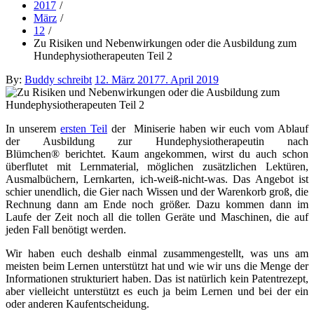
2017
März
12
Zu Risiken und Nebenwirkungen oder die Ausbildung zum
Hundephysiotherapeuten Teil 2
Posted
By:
Buddy schreibt
12. März 2017
7. April 2019
on
In unserem
ersten Teil
der Miniserie haben wir euch vom Ablauf
der Ausbildung zur Hundephysiotherapeutin nach
Blümchen® berichtet. Kaum angekommen, wirst du auch schon
überflutet mit Lernmaterial, möglichen zusätzlichen Lektüren,
Ausmalbüchern, Lernkarten, ich-weiß-nicht-was. Das Angebot ist
schier unendlich, die Gier nach Wissen und der Warenkorb groß, die
Rechnung dann am Ende noch größer. Dazu kommen dann im
Laufe der Zeit noch all die tollen Geräte und Maschinen, die auf
jeden Fall benötigt werden.
Wir haben euch deshalb einmal zusammengestellt, was uns am
meisten beim Lernen unterstützt hat und wie wir uns die Menge der
Informationen strukturiert haben. Das ist natürlich kein Patentrezept,
aber vielleicht unterstützt es euch ja beim Lernen und bei der ein
oder anderen Kaufentscheidung.