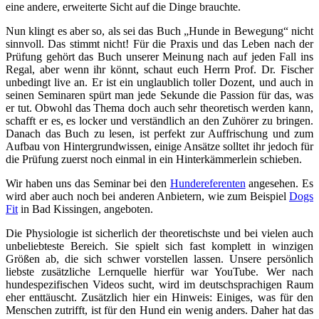
eine andere, erweiterte Sicht auf die Dinge brauchte.
Nun klingt es aber so, als sei das Buch „Hunde in Bewegung“ nicht
sinnvoll. Das stimmt nicht! Für die Praxis und das Leben nach der
Prüfung gehört das Buch unserer Meinung nach auf jeden Fall ins
Regal, aber wenn ihr könnt, schaut euch Herrn Prof. Dr. Fischer
unbedingt live an. Er ist ein unglaublich toller Dozent, und auch in
seinen Seminaren spürt man jede Sekunde die Passion für das, was
er tut. Obwohl das Thema doch auch sehr theoretisch werden kann,
schafft er es, es locker und verständlich an den Zuhörer zu bringen.
Danach das Buch zu lesen, ist perfekt zur Auffrischung und zum
Aufbau von Hintergrundwissen, einige Ansätze solltet ihr jedoch für
die Prüfung zuerst noch einmal in ein Hinterkämmerlein schieben.
Wir haben uns das Seminar bei den
Hundereferenten
angesehen. Es
wird aber auch noch bei anderen Anbietern, wie zum Beispiel
Dogs
Fit
in Bad Kissingen, angeboten.
Die Physiologie ist sicherlich der theoretischste und bei vielen auch
unbeliebteste Bereich. Sie spielt sich fast komplett in winzigen
Größen ab, die sich schwer vorstellen lassen. Unsere persönlich
liebste zusätzliche Lernquelle hierfür war YouTube. Wer nach
hundespezifischen Videos sucht, wird im deutschsprachigen Raum
eher enttäuscht. Zusätzlich hier ein Hinweis: Einiges, was für den
Menschen zutrifft, ist für den Hund ein wenig anders. Daher hat das