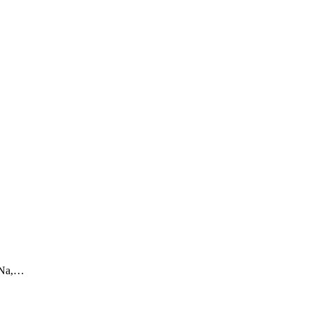
 „Na,…