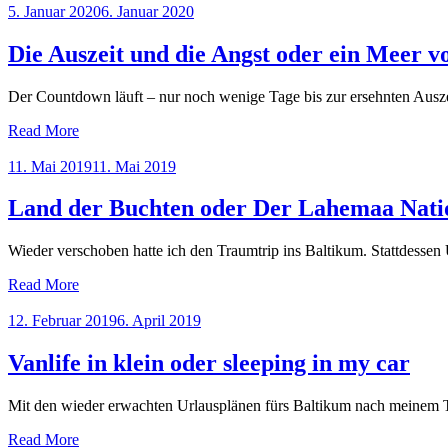
Posted
5. Januar 2020
6. Januar 2020
on
Die Auszeit und die Angst oder ein Meer v
Der Countdown läuft – nur noch wenige Tage bis zur ersehnten Ausz
Read More
Posted
11. Mai 2019
11. Mai 2019
on
Land der Buchten oder Der Lahemaa Nati
Wieder verschoben hatte ich den Traumtrip ins Baltikum. Stattdesse
Read More
Posted
12. Februar 2019
6. April 2019
on
Vanlife in klein oder sleeping in my car
Mit den wieder erwachten Urlausplänen fürs Baltikum nach meinem T
Read More