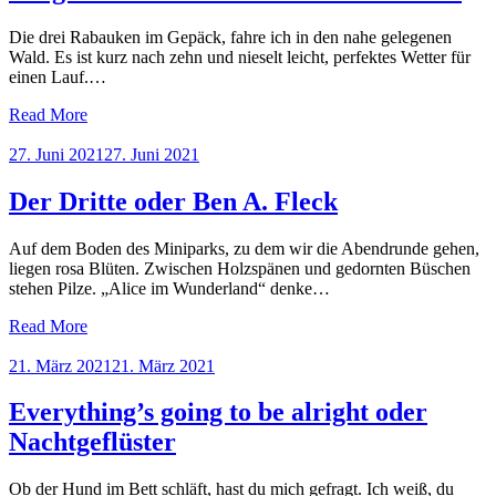
Die drei Rabauken im Gepäck, fahre ich in den nahe gelegenen
Wald. Es ist kurz nach zehn und nieselt leicht, perfektes Wetter für
einen Lauf.…
Read More
Posted
27. Juni 2021
27. Juni 2021
on
Der Dritte oder Ben A. Fleck
Auf dem Boden des Miniparks, zu dem wir die Abendrunde gehen,
liegen rosa Blüten. Zwischen Holzspänen und gedornten Büschen
stehen Pilze. „Alice im Wunderland“ denke…
Read More
Posted
21. März 2021
21. März 2021
on
Everything’s going to be alright oder
Nachtgeflüster
Ob der Hund im Bett schläft, hast du mich gefragt. Ich weiß, du