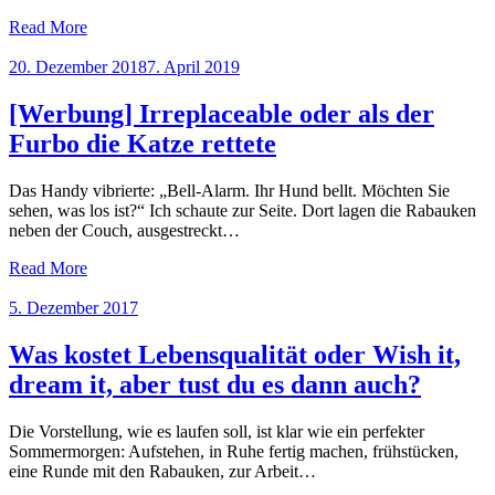
Read More
Posted
20. Dezember 2018
7. April 2019
on
[Werbung] Irreplaceable oder als der
Furbo die Katze rettete
Das Handy vibrierte: „Bell-Alarm. Ihr Hund bellt. Möchten Sie
sehen, was los ist?“ Ich schaute zur Seite. Dort lagen die Rabauken
neben der Couch, ausgestreckt…
Read More
Posted
5. Dezember 2017
on
Was kostet Lebensqualität oder Wish it,
dream it, aber tust du es dann auch?
Die Vorstellung, wie es laufen soll, ist klar wie ein perfekter
Sommermorgen: Aufstehen, in Ruhe fertig machen, frühstücken,
eine Runde mit den Rabauken, zur Arbeit…