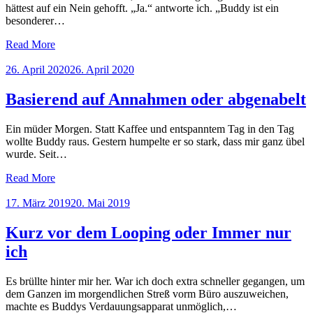
hättest auf ein Nein gehofft. „Ja.“ antworte ich. „Buddy ist ein
besonderer…
Read More
Posted
26. April 2020
26. April 2020
on
Basierend auf Annahmen oder abgenabelt
Ein müder Morgen. Statt Kaffee und entspanntem Tag in den Tag
wollte Buddy raus. Gestern humpelte er so stark, dass mir ganz übel
wurde. Seit…
Read More
Posted
17. März 2019
20. Mai 2019
on
Kurz vor dem Looping oder Immer nur
ich
Es brüllte hinter mir her. War ich doch extra schneller gegangen, um
dem Ganzen im morgendlichen Streß vorm Büro auszuweichen,
machte es Buddys Verdauungsapparat unmöglich,…