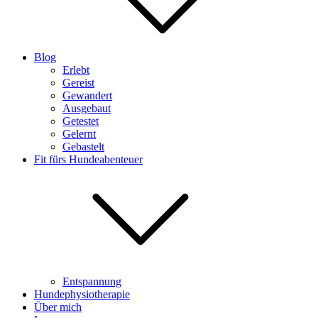
Blog
Erlebt
Gereist
Gewandert
Ausgebaut
Getestet
Gelernt
Gebastelt
Fit fürs Hundeabenteuer
Entspannung
Hundephysiotherapie
Über mich