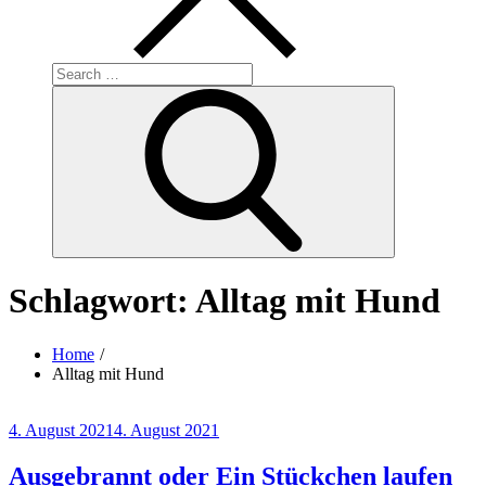
Search
for:
Search
Schlagwort:
Alltag mit Hund
Home
Alltag mit Hund
Posted
4. August 2021
4. August 2021
on
Ausgebrannt oder Ein Stückchen laufen