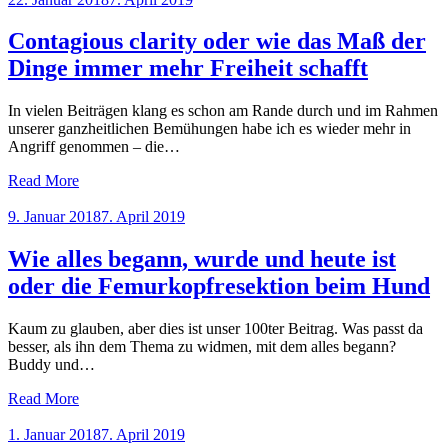
on
Contagious clarity oder wie das Maß der
Dinge immer mehr Freiheit schafft
In vielen Beiträgen klang es schon am Rande durch und im Rahmen
unserer ganzheitlichen Bemühungen habe ich es wieder mehr in
Angriff genommen – die…
Read More
Posted
9. Januar 2018
7. April 2019
on
Wie alles begann, wurde und heute ist
oder die Femurkopfresektion beim Hund
Kaum zu glauben, aber dies ist unser 100ter Beitrag. Was passt da
besser, als ihn dem Thema zu widmen, mit dem alles begann?
Buddy und…
Read More
Posted
1. Januar 2018
7. April 2019