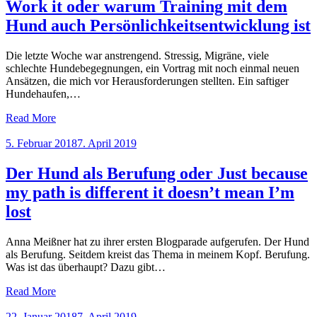
Work it oder warum Training mit dem
Hund auch Persönlichkeitsentwicklung ist
Die letzte Woche war anstrengend. Stressig, Migräne, viele
schlechte Hundebegegnungen, ein Vortrag mit noch einmal neuen
Ansätzen, die mich vor Herausforderungen stellten. Ein saftiger
Hundehaufen,…
Read More
Posted
5. Februar 2018
7. April 2019
on
Der Hund als Berufung oder Just because
my path is different it doesn’t mean I’m
lost
Anna Meißner hat zu ihrer ersten Blogparade aufgerufen. Der Hund
als Berufung. Seitdem kreist das Thema in meinem Kopf. Berufung.
Was ist das überhaupt? Dazu gibt…
Read More
Posted
22. Januar 2018
7. April 2019