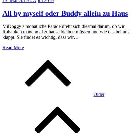
Posted
13. Mai 2017
6. April 2019
on
All by myself oder Buddy allein zu Haus
MiDoggy’s monatliche Parade dreht sich diesmal darum, ob wir
Rabauken manchmal zuhause bleiben müssen und wie das bei uns
klappt. Sie findet es wichtig, dass wir…
Read More
Beitragsnavigation
Older