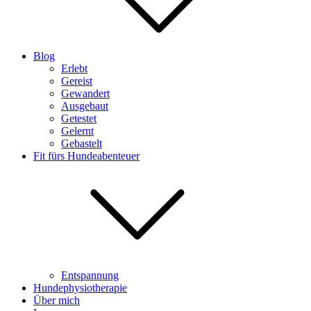
Blog
Erlebt
Gereist
Gewandert
Ausgebaut
Getestet
Gelernt
Gebastelt
Fit fürs Hundeabenteuer
Entspannung
Hundephysiotherapie
Über mich