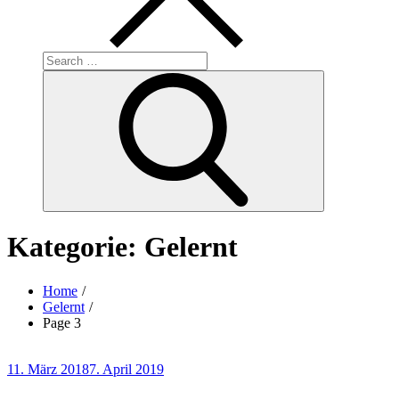
Search
for:
Search
Kategorie:
Gelernt
Home
Gelernt
Page 3
Posted
11. März 2018
7. April 2019
on