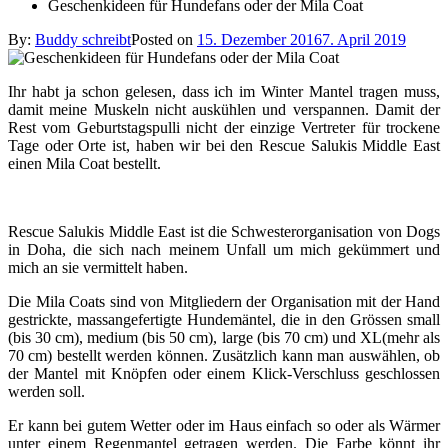
Geschenkideen für Hundefans oder der Mila Coat
By:
Buddy schreibt
Posted on
15. Dezember 2016
7. April 2019
Ihr habt ja schon gelesen, dass ich im Winter Mantel tragen muss,
damit meine Muskeln nicht auskühlen und verspannen. Damit der
Rest vom Geburtstagspulli nicht der einzige Vertreter für trockene
Tage oder Orte ist, haben wir bei den Rescue Salukis Middle East
einen Mila Coat bestellt.
Rescue Salukis Middle East ist die Schwesterorganisation von Dogs
in Doha, die sich nach meinem Unfall um mich gekümmert und
mich an sie vermittelt haben.
Die Mila Coats sind von Mitgliedern der Organisation mit der Hand
gestrickte, massangefertigte Hundemäntel, die in den Grössen small
(bis 30 cm), medium (bis 50 cm), large (bis 70 cm) und XL(mehr als
70 cm) bestellt werden können. Zusätzlich kann man auswählen, ob
der Mantel mit Knöpfen oder einem Klick-Verschluss geschlossen
werden soll.
Er kann bei gutem Wetter oder im Haus einfach so oder als Wärmer
unter einem Regenmantel getragen werden. Die Farbe könnt ihr