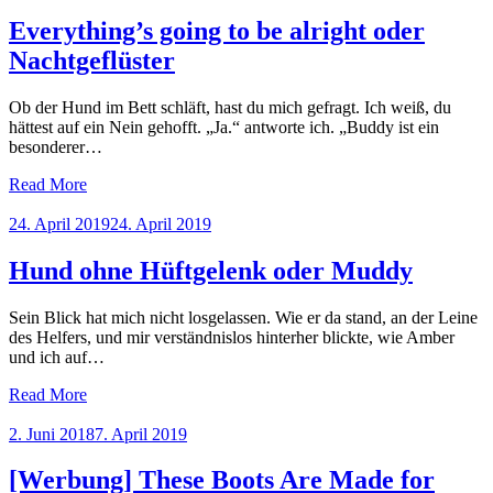
on
Everything’s going to be alright oder
Nachtgeflüster
Ob der Hund im Bett schläft, hast du mich gefragt. Ich weiß, du
hättest auf ein Nein gehofft. „Ja.“ antworte ich. „Buddy ist ein
besonderer…
Read More
Posted
24. April 2019
24. April 2019
on
Hund ohne Hüftgelenk oder Muddy
Sein Blick hat mich nicht losgelassen. Wie er da stand, an der Leine
des Helfers, und mir verständnislos hinterher blickte, wie Amber
und ich auf…
Read More
Posted
2. Juni 2018
7. April 2019
on
[Werbung] These Boots Are Made for