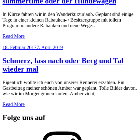
summertime oder der Hundewagen
In Kürze fahren wir in den Wanderkurzurlaub. Geplant sind einige
Tage in einer kleinen Rabauken- / Besitzergruppe mit tollem
Programm: andere Rabauken und neue Wege…
Read More
Posted
18. Februar 2017
7. April 2019
on
Schmerz, lass nach oder Berg und Tal
wieder mal
Eigentlich wollte ich euch von unserer Rennerei erzählen. Ein
Gastbeitrag meiner schönen Amber war geplant. Tolle Bilder davon,
wie wir im Morgengrauen laufen. Amber zieht,…
Read More
Folge uns auf