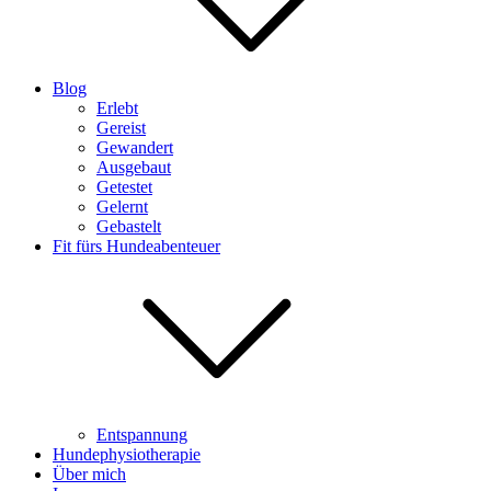
Blog
Erlebt
Gereist
Gewandert
Ausgebaut
Getestet
Gelernt
Gebastelt
Fit fürs Hundeabenteuer
Entspannung
Hundephysiotherapie
Über mich