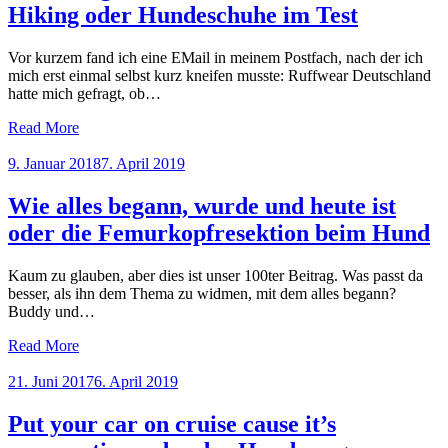
Hiking oder Hundeschuhe im Test
Vor kurzem fand ich eine EMail in meinem Postfach, nach der ich
mich erst einmal selbst kurz kneifen musste: Ruffwear Deutschland
hatte mich gefragt, ob…
Read More
Posted
9. Januar 2018
7. April 2019
on
Wie alles begann, wurde und heute ist
oder die Femurkopfresektion beim Hund
Kaum zu glauben, aber dies ist unser 100ter Beitrag. Was passt da
besser, als ihn dem Thema zu widmen, mit dem alles begann?
Buddy und…
Read More
Posted
21. Juni 2017
6. April 2019
on
Put your car on cruise cause it’s