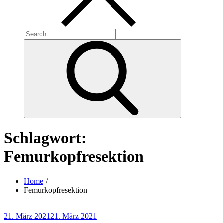
Search
for:
Search
Schlagwort:
Femurkopfresektion
Home
Femurkopfresektion
Posted
21. März 2021
21. März 2021