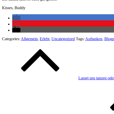
Kisses, Buddy
Categories:
Allgemein
,
Erlebt
,
Uncategorized
Tags:
Auftanken
,
Blogp
Beitragsnavigation
Lasset uns tanzen ode