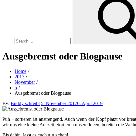
for:
Ausgebremst oder Blogpause
Home
2017
November
5
Ausgebremst oder Blogpause
Posted
By:
Buddy schreibt
5. November 2017
6. April 2019
on
Puh – sortieren ist anstrengend. Auch wenn der Kopf platzt vor krea
wir uns eine kleine Auszeit. Sortieren unsere Ideen, bereiten die W
Bis dahin, lasst es euch gut gehen!