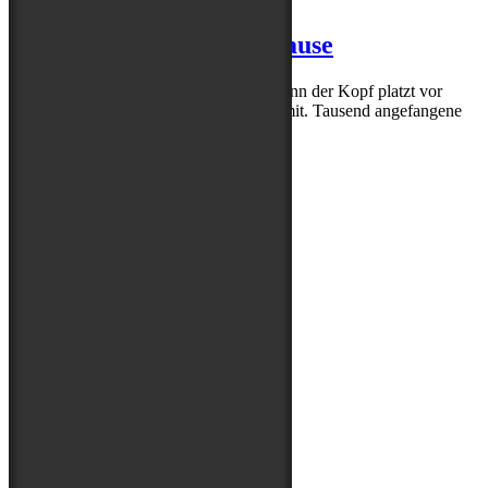
on
Ausgebremst oder Blogpause
Puh – sortieren ist anstrengend. Auch wenn der Kopf platzt vor
kreativen Ideen, die Zeit macht es nicht mit. Tausend angefangene
Dinge, nichts zu Ende…
Read More
Folge uns auf