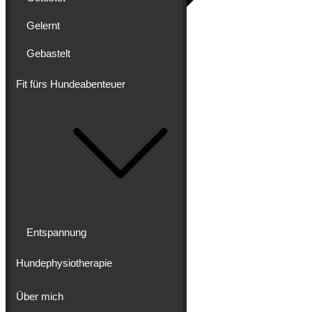
Gelernt
Gebastelt
Blog
Erlebt
Gereist
Fit fürs Hundeabenteuer
Gewandert
Ausgebaut
Getestet
Gelernt
Gebastelt
Fit fürs Hundeabenteuer
Entspannung
Hundephysiotherapie
Entspannung
Hundephysiotherapie
Über mich
Über mich