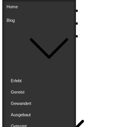
Skip
Home
to
content
Blog
Menu
Erlebt
Gereist
Buddy schreibt
Gewandert
Home
Ausgebaut
Getestet