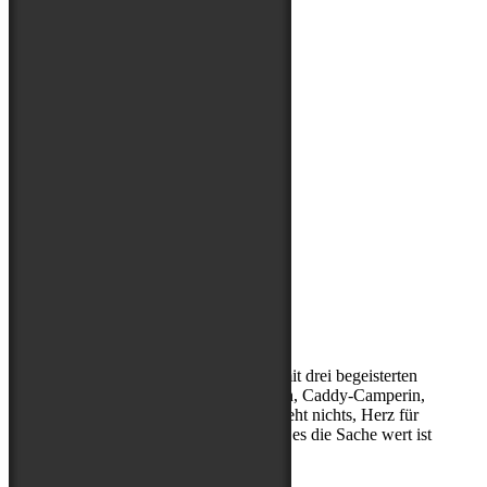
Über mich
Kerstin, (Sport-)Hundephysio mit drei begeisterten
Abenteuerbegleitern, Entdeckerin, Caddy-Camperin,
ohne Cappuccino am Morgen geht nichts, Herz für
Hibbelhunde, nur geduldig, wenn es die Sache wert ist
Suchen