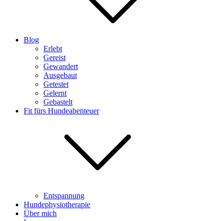
Blog
Erlebt
Gereist
Gewandert
Ausgebaut
Getestet
Gelernt
Gebastelt
Fit fürs Hundeabenteuer
Entspannung
Hundephysiotherapie
Über mich