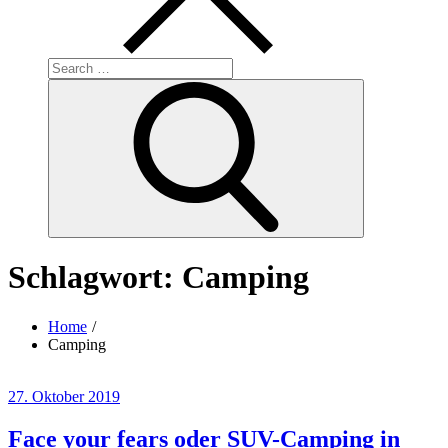
Search
for:
Search
Schlagwort:
Camping
Home
Camping
Posted
27. Oktober 2019
on
Face your fears oder SUV-Camping in