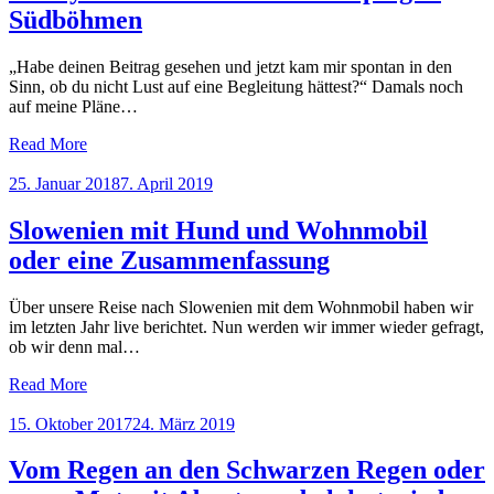
Südböhmen
„Habe deinen Beitrag gesehen und jetzt kam mir spontan in den
Sinn, ob du nicht Lust auf eine Begleitung hättest?“ Damals noch
auf meine Pläne…
Read More
Posted
25. Januar 2018
7. April 2019
on
Slowenien mit Hund und Wohnmobil
oder eine Zusammenfassung
Über unsere Reise nach Slowenien mit dem Wohnmobil haben wir
im letzten Jahr live berichtet. Nun werden wir immer wieder gefragt,
ob wir denn mal…
Read More
Posted
15. Oktober 2017
24. März 2019
on
Vom Regen an den Schwarzen Regen oder