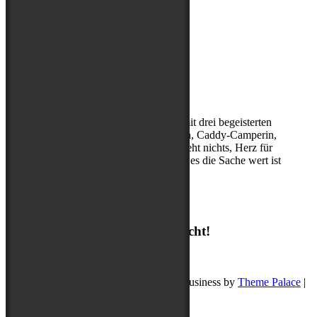
Über mich
Kerstin, (Sport-)Hundephysio mit drei begeisterten
Abenteuerbegleitern, Entdeckerin, Caddy-Camperin,
ohne Cappuccino am Morgen geht nichts, Herz für
Hibbelhunde, nur geduldig, wenn es die Sache wert ist
Suchen
Suchen
Ich freue mich auf deine Nachricht!
post@buddyschreibt.com
Copyright © 2026
Buddy schreibt
. Pet Business by
Theme Palace
|
Datenschutz