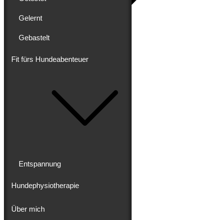
Gelernt
Gebastelt
Blog
Erlebt
Gereist
Fit fürs Hundeabenteuer
Gewandert
Ausgebaut
Getestet
Gelernt
Gebastelt
Fit fürs Hundeabenteuer
Entspannung
Hundephysiotherapie
Entspannung
Hundephysiotherapie
Über mich
Über mich