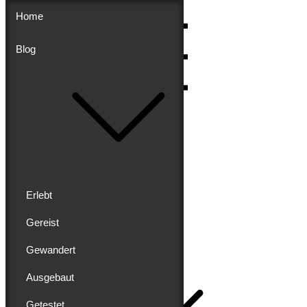
Skip
Home
to
content
Blog
Menu
Erlebt
Gereist
Buddy schreibt
Gewandert
Home
Ausgebaut
Getestet