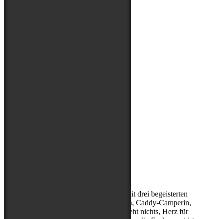
Über mich
Kerstin, (Sport-)Hundephysio mit drei begeisterten
Abenteuerbegleitern, Entdeckerin, Caddy-Camperin,
ohne Cappuccino am Morgen geht nichts, Herz für