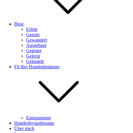
Blog
Erlebt
Gereist
Gewandert
Ausgebaut
Getestet
Gelernt
Gebastelt
Fit fürs Hundeabenteuer
Entspannung
Hundephysiotherapie
Über mich