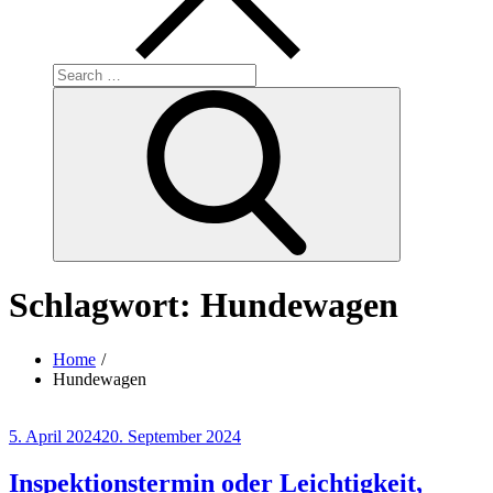
Search
for:
Search
Schlagwort:
Hundewagen
Home
Hundewagen
Posted
5. April 2024
20. September 2024
on
Inspektionstermin oder Leichtigkeit,