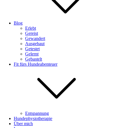
Blog
Erlebt
Gereist
Gewandert
Ausgebaut
Getestet
Gelernt
Gebastelt
Fit fürs Hundeabenteuer
Entspannung
Hundephysiotherapie
Über mich