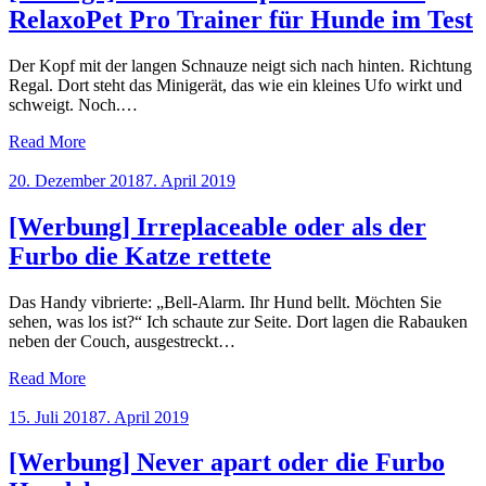
RelaxoPet Pro Trainer für Hunde im Test
Der Kopf mit der langen Schnauze neigt sich nach hinten. Richtung
Regal. Dort steht das Minigerät, das wie ein kleines Ufo wirkt und
schweigt. Noch.…
Read More
Posted
20. Dezember 2018
7. April 2019
on
[Werbung] Irreplaceable oder als der
Furbo die Katze rettete
Das Handy vibrierte: „Bell-Alarm. Ihr Hund bellt. Möchten Sie
sehen, was los ist?“ Ich schaute zur Seite. Dort lagen die Rabauken
neben der Couch, ausgestreckt…
Read More
Posted
15. Juli 2018
7. April 2019
on
[Werbung] Never apart oder die Furbo