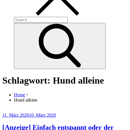
Search
for:
Search
Schlagwort:
Hund alleine
Home
Hund alleine
Posted
11. März 2020
10. März 2020
on
[Anzeige] Einfach entspannt oder der