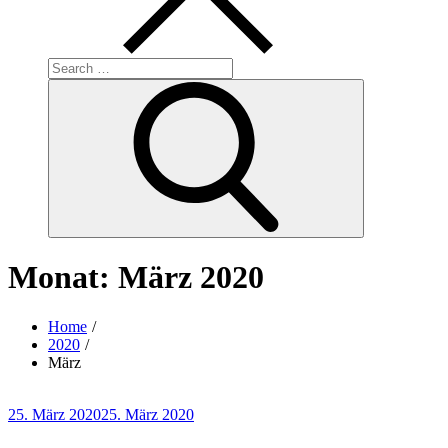
Search
for:
Search
Monat:
März 2020
Home
2020
März
Posted
25. März 2020
25. März 2020
on