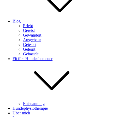
Blog
Erlebt
Gereist
Gewandert
Ausgebaut
Getestet
Gelernt
Gebastelt
Fit fürs Hundeabenteuer
Entspannung
Hundephysiotherapie
Über mich