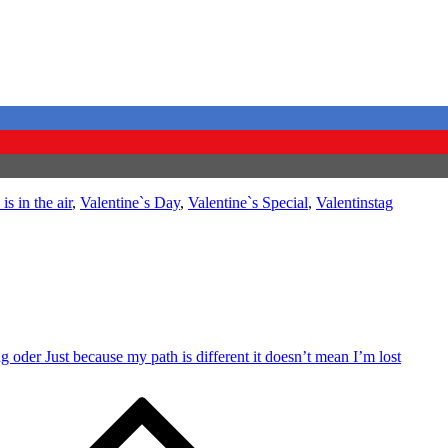
is in the air
,
Valentine`s Day
,
Valentine`s Special
,
Valentinstag
 oder Just because my path is different it doesn’t mean I’m lost