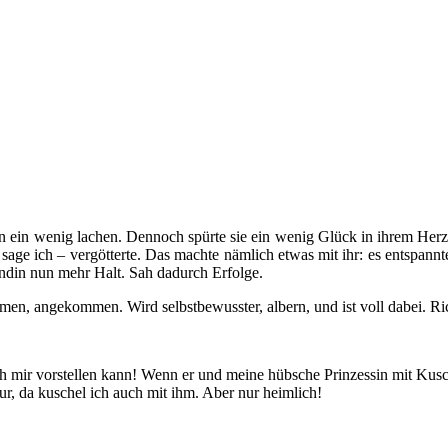
 ein wenig lachen. Dennoch spürte sie ein wenig Glück in ihrem Herzen
age ich – vergötterte. Das machte nämlich etwas mit ihr: es entspannte
ndin nun mehr Halt. Sah dadurch Erfolge.
en, angekommen. Wird selbstbewusster, albern, und ist voll dabei. Rich
ich mir vorstellen kann! Wenn er und meine hübsche Prinzessin mit K
ur, da kuschel ich auch mit ihm. Aber nur heimlich!