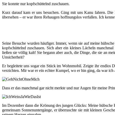
Sie konnte nur kopfschüttelnd zuschauen.
Kurz darauf kam er uns besuchen. Ging mit uns Kanu fahren. Die hü
übersehen – er war ihren Rehaugen hoffnungslos verfallen. Ich kenne 
Seine Besuche wurden häufiger. Immer, wenn sie auf meine hübsche F
kopfschüttelnd zuschauen. Sich aber ein kleines Lächeln manchma
ließen sie völlig kalt! Sie begann aber auch, die Dinge, die sie an
Unsicherheit?
Er begleitete uns sogar ein Stück im Wohnmobil. Zeigte ihr endlos D
verzichten. Mir war er ein echter Kumpel, wo er hin ging, da war ich 
Dass er das manchmal gar nicht merkte und nur Augen für meine Prinzes
Im Dezember dann die Krönung des jungen Glücks: Meine hübsche Fre
gemeinsam Sonnenuntergänge, er überraschte sie mit kleinen Geschen
seinem Herzen einnahm.