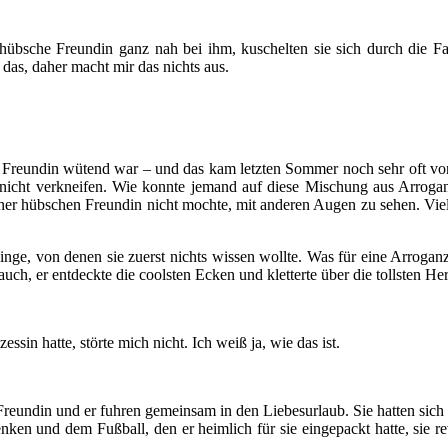
bsche Freundin ganz nah bei ihm, kuschelten sie sich durch die Fahr
das, daher macht mir das nichts aus.
reundin wütend war – und das kam letzten Sommer noch sehr oft vor! 
l nicht verkneifen. Wie konnte jemand auf diese Mischung aus Arrog
 meiner hübschen Freundin nicht mochte, mit anderen Augen zu sehen. Vi
inge, von denen sie zuerst nichts wissen wollte. Was für eine Arrogan
auch, er entdeckte die coolsten Ecken und kletterte über die tollsten H
sin hatte, störte mich nicht. Ich weiß ja, wie das ist.
undin und er fuhren gemeinsam in den Liebesurlaub. Sie hatten sich 
ken und dem Fußball, den er heimlich für sie eingepackt hatte, sie re