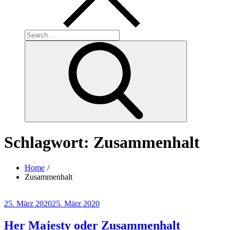
Search
for:
Search
Schlagwort:
Zusammenhalt
Home
Zusammenhalt
Posted
25. März 2020
25. März 2020
on
Her Majesty oder Zusammenhalt