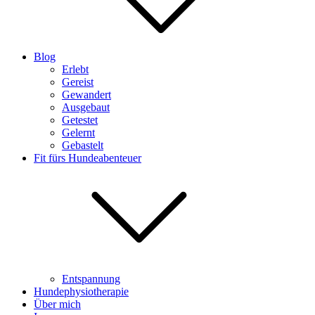
Blog
Erlebt
Gereist
Gewandert
Ausgebaut
Getestet
Gelernt
Gebastelt
Fit fürs Hundeabenteuer
Entspannung
Hundephysiotherapie
Über mich