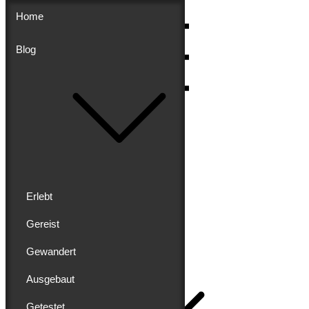
Skip
Home
to
content
Blog
Menu
Erlebt
Gereist
Buddy schreibt
Gewandert
Home
Ausgebaut
Getestet