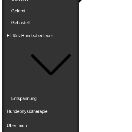
Gelernt
Gebastelt
Blog
Erlebt
Gereist
Fit fürs Hundeabenteuer
Gewandert
Ausgebaut
Getestet
Gelernt
Gebastelt
Fit fürs Hundeabenteuer
Entspannung
Hundephysiotherapie
Entspannung
Hundephysiotherapie
Über mich
Über mich