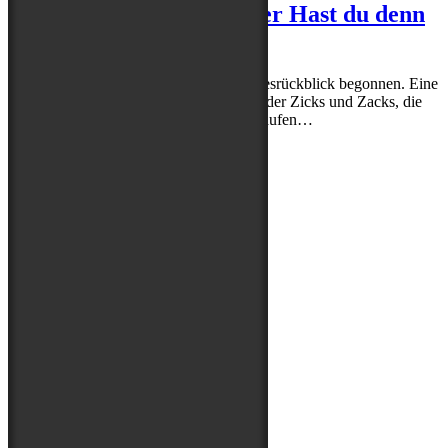
Zweitausendachtzehn oder Hast du denn
nichts dazu gelernt
Gestern habe ich einen emotionalen Jahresrückblick begonnen. Eine
Zusammenfassung der Hochs und Tiefs, der Zicks und Zacks, die
die Rabauken und ich dieses Jahr durchlaufen…
Read More
Folge uns auf