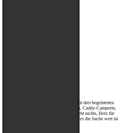
Über mich
Kerstin, (Sport-)Hundephysio mit drei begeisterten
Abenteuerbegleitern, Entdeckerin, Caddy-Camperin,
ohne Cappuccino am Morgen geht nichts, Herz für
Hibbelhunde, nur geduldig, wenn es die Sache wert ist
Suchen