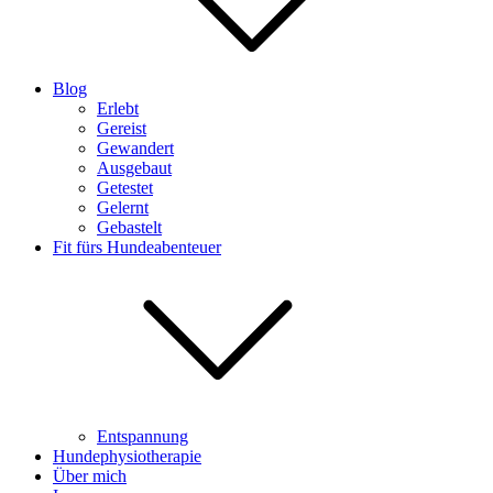
Blog
Erlebt
Gereist
Gewandert
Ausgebaut
Getestet
Gelernt
Gebastelt
Fit fürs Hundeabenteuer
Entspannung
Hundephysiotherapie
Über mich