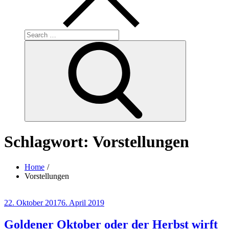
Search
for:
Search
Schlagwort:
Vorstellungen
Home
Vorstellungen
Posted
22. Oktober 2017
6. April 2019
on
Goldener Oktober oder der Herbst wirft