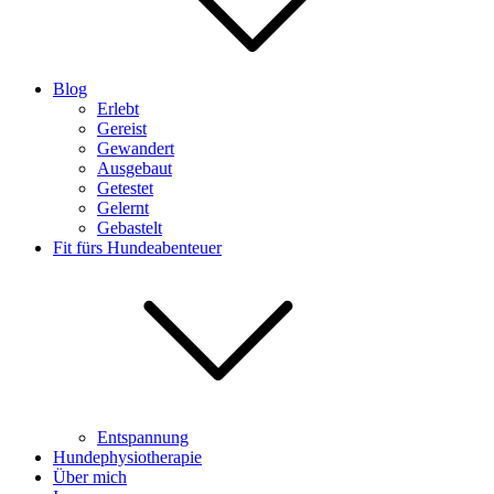
Blog
Erlebt
Gereist
Gewandert
Ausgebaut
Getestet
Gelernt
Gebastelt
Fit fürs Hundeabenteuer
Entspannung
Hundephysiotherapie
Über mich