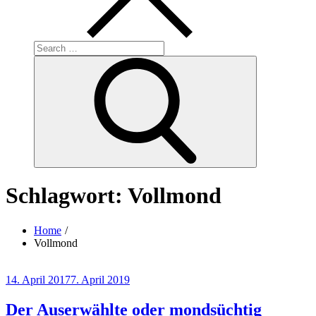
Search
for:
Search
Schlagwort:
Vollmond
Home
Vollmond
Posted
14. April 2017
7. April 2019
on
Der Auserwählte oder mondsüchtig