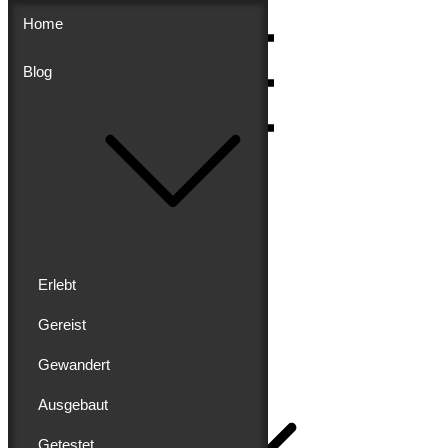
Skip
Home
to
content
Blog
Menu
Erlebt
Gereist
Buddy schreibt
Gewandert
Home
Ausgebaut
Getestet