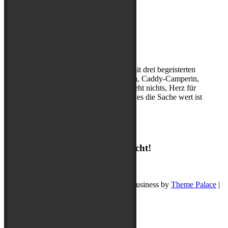
Über mich
Kerstin, (Sport-)Hundephysio mit drei begeisterten
Abenteuerbegleitern, Entdeckerin, Caddy-Camperin,
ohne Cappuccino am Morgen geht nichts, Herz für
Hibbelhunde, nur geduldig, wenn es die Sache wert ist
Suchen
Suchen
Ich freue mich auf deine Nachricht!
post@buddyschreibt.com
Copyright © 2026
Buddy schreibt
. Pet Business by
Theme Palace
|
Datenschutz