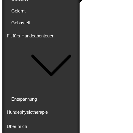
Gelernt
Gebastelt
Blog
Erlebt
Gereist
Fit fürs Hundeabenteuer
Gewandert
Ausgebaut
Getestet
Gelernt
Gebastelt
Fit fürs Hundeabenteuer
Entspannung
Hundephysiotherapie
Entspannung
Hundephysiotherapie
Über mich
Über mich