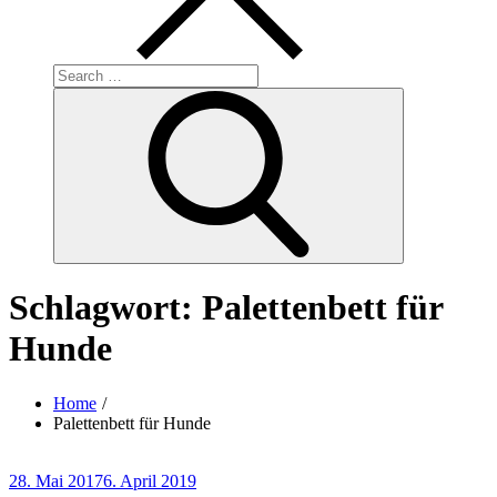
Search
for:
Search
Schlagwort:
Palettenbett für
Hunde
Home
Palettenbett für Hunde
Posted
28. Mai 2017
6. April 2019