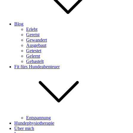
Blog
Erlebt
Gereist
Gewandert
Ausgebaut
Getestet
Gelernt
Gebastelt
Fit fürs Hundeabenteuer
Entspannung
Hundephysiotherapie
Über mich