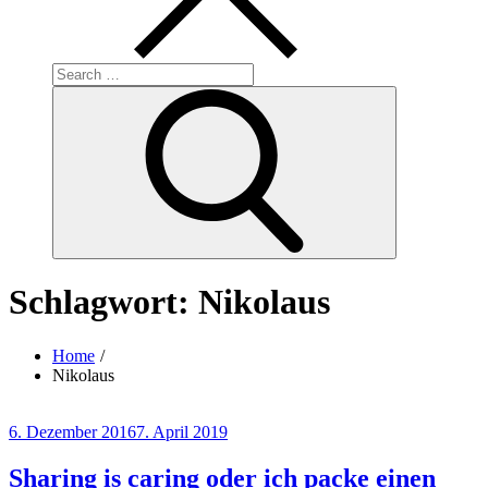
Search
for:
Search
Schlagwort:
Nikolaus
Home
Nikolaus
Posted
6. Dezember 2016
7. April 2019
on
Sharing is caring oder ich packe einen