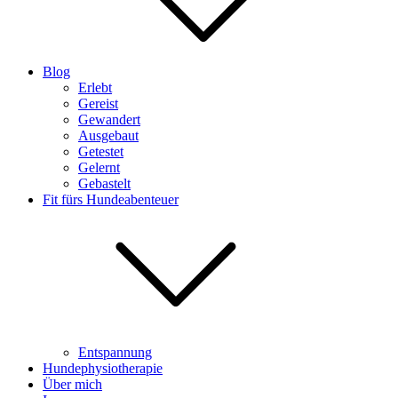
Blog
Erlebt
Gereist
Gewandert
Ausgebaut
Getestet
Gelernt
Gebastelt
Fit fürs Hundeabenteuer
Entspannung
Hundephysiotherapie
Über mich