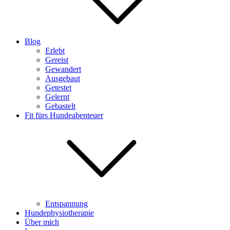
Blog
Erlebt
Gereist
Gewandert
Ausgebaut
Getestet
Gelernt
Gebastelt
Fit fürs Hundeabenteuer
Entspannung
Hundephysiotherapie
Über mich