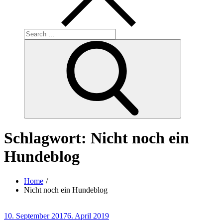
Search
for:
Search
Schlagwort:
Nicht noch ein
Hundeblog
Home
Nicht noch ein Hundeblog
Posted
10. September 2017
6. April 2019