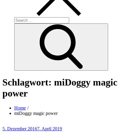
Search
for:
Search
Schlagwort:
miDoggy magic
power
Home
miDoggy magic power
Posted
5. Dezember 2016
7. April 2019