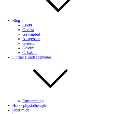
Blog
Erlebt
Gereist
Gewandert
Ausgebaut
Getestet
Gelernt
Gebastelt
Fit fürs Hundeabenteuer
Entspannung
Hundephysiotherapie
Über mich